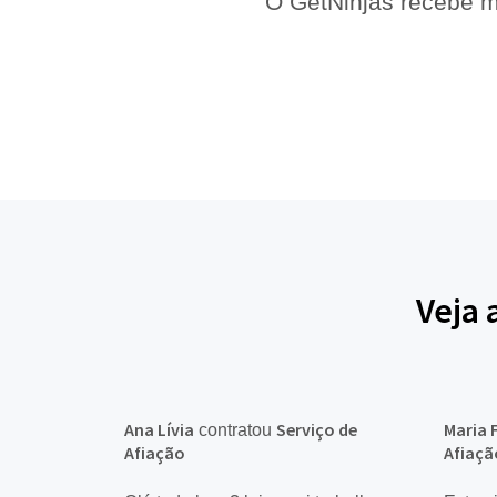
O GetNinjas recebe m
Veja 
Ana Lívia
Serviço de
Maria 
contratou
Afiação
Afiaçã