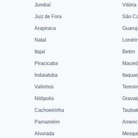
Jundiaí
Vitória
Juiz de Fora
São Ca
Arapiraca
Guaruj
Natal
Londri
Itajaí
Betim
Piracicaba
Macei
Indaiatuba
Itaqua
Valinhos
Teresi
Nilópolis
Gravat
Cachoeirinha
Taubat
Parnamirim
Ameri
Alvorada
Mesqui