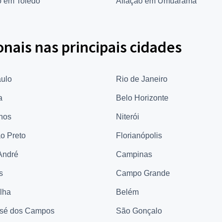
o em Toledo
Afiação em Umuarama
onais nas principais cidades
ulo
Rio de Janeiro
a
Belo Horizonte
hos
Niterói
ão Preto
Florianópolis
André
Campinas
s
Campo Grande
elha
Belém
sé dos Campos
São Gonçalo