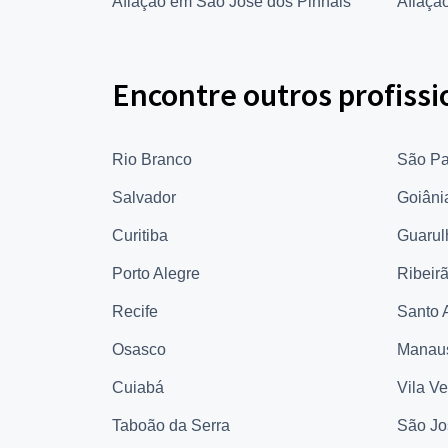
Afiação em São José dos Pinhais
Afiaçã
Encontre outros profissi
Rio Branco
São Pa
Salvador
Goiâni
Curitiba
Guarul
Porto Alegre
Ribeir
Recife
Santo 
Osasco
Manau
Cuiabá
Vila V
Taboão da Serra
São Jo