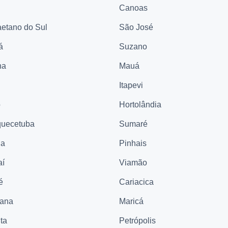
Canoas
etano do Sul
São José
á
Suzano
na
Mauá
Itapevi
ó
Hortolândia
quecetuba
Sumaré
na
Pinhais
aí
Viamão
é
Cariacica
cana
Maricá
ta
Petrópolis