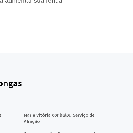
 a aumentar sua renda
pongas
e
Maria Vitória
Serviço de
contratou
Afiação