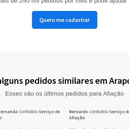
ais de 250 mil pedidos por mês e pode ajudar
Quero me cadastrar
alguns pedidos similares em Ara
Esses são os últimos pedidos para Afiação
Fernanda
Serviço de
Bernardo
Serviço d
contratou
contratou
o
Afiação