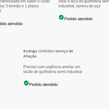
interessado em saber o custo
Afiar a faca da guilhotina sem
fiar 3 formão e 1 plaina
industrial, lamina de aço
l
Pedido atendido
ido atendido
Rodrigo
Serviço de
contratou
Afiação
Preciso com urgência amolar um
facão de guilhotina semi industrial
Pedido atendido