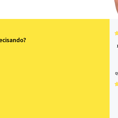
recisando?
q