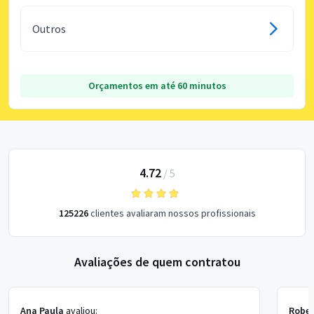
Outros
Orçamentos em até 60 minutos
4.72
/
5
125226
clientes avaliaram nossos profissionais
Avaliações de quem contratou
Ana Paula
avaliou:
Rober