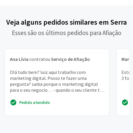
Veja alguns pedidos similares em Serra
Esses são os últimos pedidos para Afiação
Ana Lívia
contratou
Serviço de Afiação
Mari
Olá tudo bem? luiz aqui trabalho com
Estou
marketing digital. Posso te fazer uma
3 for
pergunta? saiba porque o marketing digital
para o seu negocio. . . - quando o seu cliente te
procura no google. ...
Pedido atendido