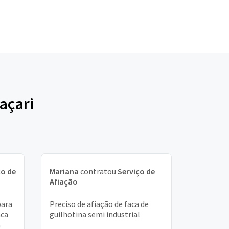
açari
ço de
Mariana
contratou
Serviço de
Afiação
para
Preciso de afiação de faca de
aca
guilhotina semi industrial
a