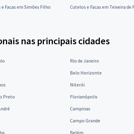
 e Facas em Simões Filho
Cutelos e Facas em Teixeira de 
onais nas principais cidades
ulo
Rio de Janeiro
a
Belo Horizonte
hos
Niterói
o Preto
Florianópolis
André
Campinas
s
Campo Grande
lha
Belém