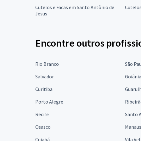
Cutelos e Facas em Santo Antônio de
Cutelos
Jesus
Encontre outros profissi
Rio Branco
São Pa
Salvador
Goiâni
Curitiba
Guarul
Porto Alegre
Ribeirã
Recife
Santo 
Osasco
Manau
Cuiabá
Vila Ve