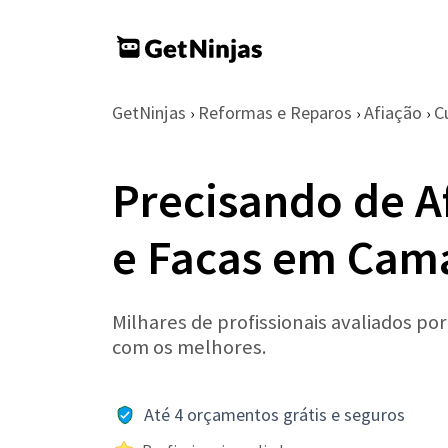
GetNinjas
Reformas e Reparos
Afiação
C
›
›
›
Precisando de A
e Facas em Cam
Milhares de profissionais avaliados po
com os melhores.
Até 4 orçamentos grátis e seguros