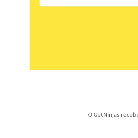
O GetNinjas receb