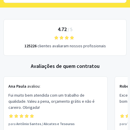
4.72
/
5
125226
clientes avaliaram nossos profissionais
Avaliações de quem contratou
Ana Paula
avaliou:
Rober
Fui muito bem atendida com um trabalho de
Excel
qualidade. Valeu a pena, orçamento grátis e não é
bom p
careiro. Obrigada!
para
Antônio Santos
/
Alicates e Tesouras
para
V