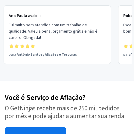
Ana Paula
avaliou:
Rober
Fui muito bem atendida com um trabalho de
Excel
qualidade. Valeu a pena, orçamento grátis e não é
bom p
careiro. Obrigada!
para
Antônio Santos
/
Alicates e Tesouras
para
V
Você é Serviço de Afiação?
O GetNinjas recebe mais de 250 mil pedidos
por mês e pode ajudar a aumentar sua renda