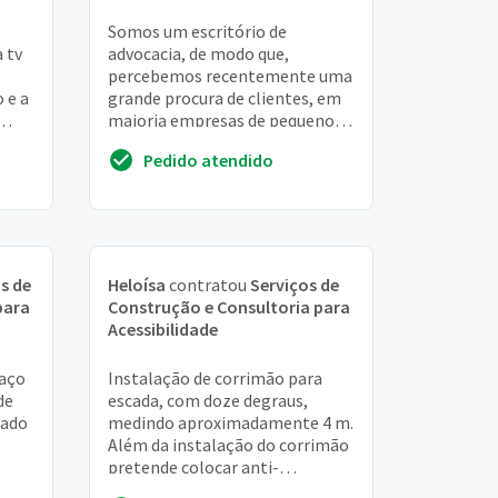
Somos um escritório de
 tv
advocacia, de modo que,
percebemos recentemente uma
 e a
grande procura de clientes, em
maioria empresas de pequeno e
médio porte, aliás, com diversos
Pedido atendido
problemas, tendo e...
s de
Heloísa
contratou
Serviços de
para
Construção e Consultoria para
Acessibilidade
 aço
Instalação de corrimão para
de
escada, com doze degraus,
rado
medindo aproximadamente 4 m.
Além da instalação do corrimão
pretende colocar anti-
vão
derrapante e/ou borracha nas