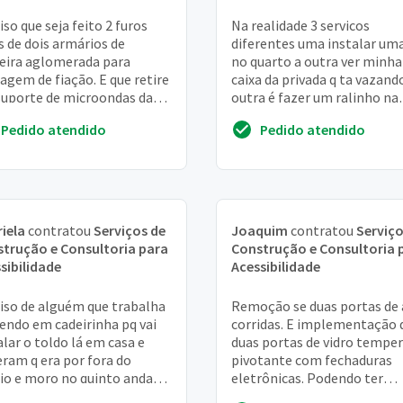
iso que seja feito 2 furos
Na realidade 3 servicos
s de dois armários de
diferentes uma instalar uma
ira aglomerada para
no quarto a outra ver minha
agem de fiação. E que retire
caixa da privada q ta vazando
uporte de microondas da
outra é fazer um ralinho na
de e retire uma torneira e
lavanderia
Pedido atendido
Pedido atendido
que outra ...
iela
contratou
Serviços de
Joaquim
contratou
Serviço
trução e Consultoria para
Construção e Consultoria 
sibilidade
Acessibilidade
iso de alguém que trabalha
Remoção se duas portas de
endo em cadeirinha pq vai
corridas. E implementação 
alar o toldo lá em casa e
duas portas de vidro tempe
eram q era por fora do
pivotante com fechaduras
io e moro no quinto andar e
eletrônicas. Podendo ter
isava contratar uma pessoa
necessidade de almentar o 