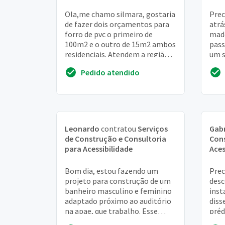
Ola,me chamo silmara, gostaria
Prec
de fazer dois orçamentos para
atrá
forro de pvc o primeiro de
made
100m2 e o outro de 15m2 ambos
pass
residenciais. Atendem a região
um s
osasco? obrigada. ****39
pare
Pedido atendido
colo
Leonardo
contratou
Serviços
Gabr
de Construção e Consultoria
Cons
para Acessibilidade
Aces
Bom dia, estou fazendo um
Prec
projeto para construção de um
desc
banheiro masculino e feminino
inst
adaptado próximo ao auditório
diss
na apae, que trabalho. Esse
préd
projeto estarei lançando em
prec