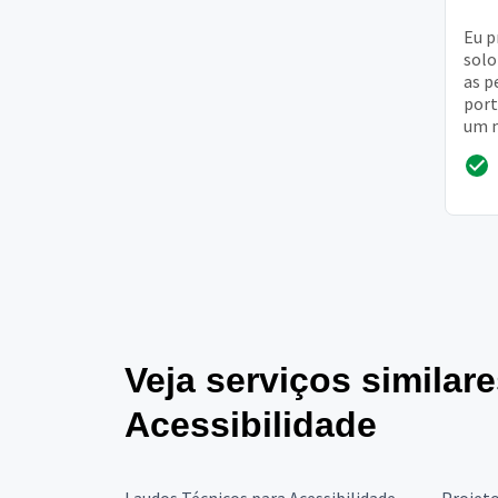
Eu p
solo
as p
port
um m
Veja serviços similar
Acessibilidade