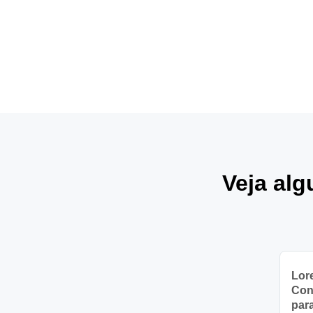
Veja alg
Lor
Con
par