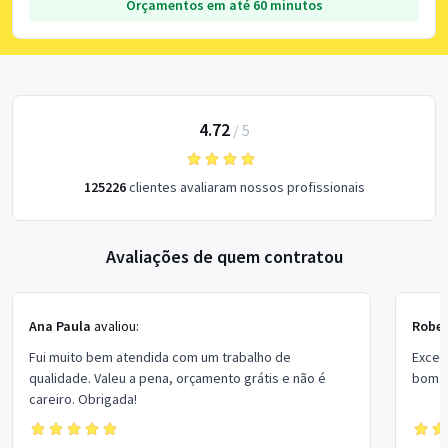
Orçamentos em até 60 minutos
4.72
/
5
125226
clientes avaliaram nossos profissionais
Avaliações de quem contratou
Ana Paula
avaliou:
Rober
Fui muito bem atendida com um trabalho de
Excel
qualidade. Valeu a pena, orçamento grátis e não é
bom p
careiro. Obrigada!