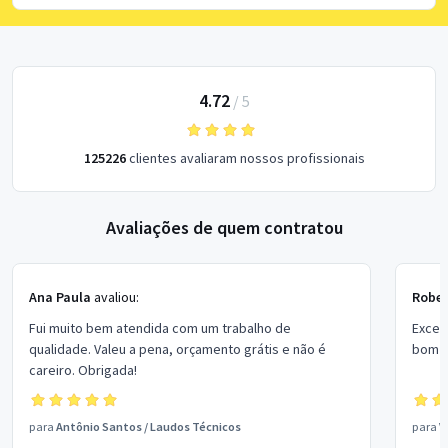
4.72
/
5
125226
clientes avaliaram nossos profissionais
Avaliações de quem contratou
Ana Paula
avaliou:
Rober
Fui muito bem atendida com um trabalho de
Excel
qualidade. Valeu a pena, orçamento grátis e não é
bom p
careiro. Obrigada!
para
Antônio Santos
/
Laudos Técnicos
para
V