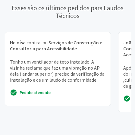
Esses são os últimos pedidos para Laudos
Técnicos
Heloísa
contratou
Serviços de Construção e
João
Consultoria para Acessibilidade
Const
Acess
Tenho um ventilador de teto instalado. A
vizinha reclama que faz uma vibração no AP
Após 
dela ( andar superior) preciso da verificação da
do im
instalação e de um laudo de conformidade
,culm
de ge
Pedido atendido