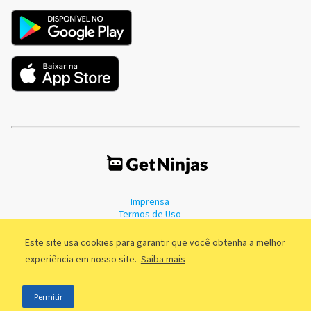
Imprensa
Termos de Uso
Política de Privacidade
Este site usa cookies para garantir que você obtenha a melhor
experiência em nosso site.
Saiba mais
©2011 - 2026, GetNinjas LTDA. CNPJ 55.744.877/0001-89 - Rua Dr.
Permitir
Fernandes Coelho, 85 - 3º andar - São Paulo/SP - Brasil