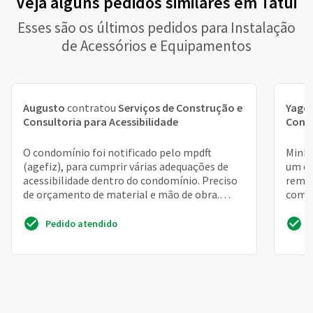
Veja alguns pedidos similares em Tatui
Esses são os últimos pedidos para Instalação
de Acessórios e Equipamentos
Augusto
contratou
Serviços de Construção e
Yago
Consultoria para Acessibilidade
Consu
O condomínio foi notificado pelo mpdft
Minha
(agefiz), para cumprir várias adequações de
um do
acessibilidade dentro do condomínio. Preciso
remov
de orçamento de material e mão de obra.
como 
Estou com um prazo ...
barra 
Pedido atendido