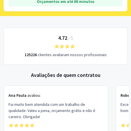
Orçamentos em até 60 minutos
4.72
/
5
125226
clientes avaliaram nossos profissionais
Avaliações de quem contratou
Ana Paula
avaliou:
Rober
Fui muito bem atendida com um trabalho de
Excel
qualidade. Valeu a pena, orçamento grátis e não é
bom p
careiro. Obrigada!