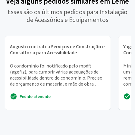
Veja alguns pedidos similares em Leme
Esses são os últimos pedidos para Instalação
de Acessórios e Equipamentos
Augusto
contratou
Serviços de Construção e
Yago
Consultoria para Acessibilidade
Consu
O condomínio foi notificado pelo mpdft
Minha
(agefiz), para cumprir várias adequações de
um do
acessibilidade dentro do condomínio. Preciso
remov
de orçamento de material e mão de obra.
como 
Estou com um prazo ...
barra 
Pedido atendido