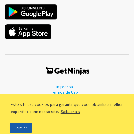
Imprensa
Termos de Uso
Política de Privacidade
Este site usa cookies para garantir que você obtenha a melhor
experiência em nosso site.
Saiba mais
©2011 - 2026, GetNinjas LTDA. CNPJ 55.744.877/0001-89 - Rua Dr.
Permitir
Fernandes Coelho, 85 - 3º andar - São Paulo/SP - Brasil