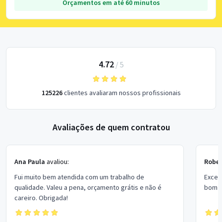
Orçamentos em até 60 minutos
4.72
/
5
125226
clientes avaliaram nossos profissionais
Avaliações de quem contratou
Ana Paula
avaliou:
Rober
Fui muito bem atendida com um trabalho de
Excel
qualidade. Valeu a pena, orçamento grátis e não é
bom p
careiro. Obrigada!