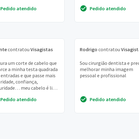
as! obrigada
solução de corte que combi
Pedido atendido
Pedido atendido
com me...
nte
contratou
Visagistas
Rodrigo
contratou
Visagist
ura um corte de cabelo que
Sou cirurgião dentista e pre
arce a minha testa quadrada
melhorar minha imagem
entradas e que passe mais
pessoal e profissional
ridade, confiança,
ridade… meu cabelo é liso
:
Pedido atendido
Pedido atendido