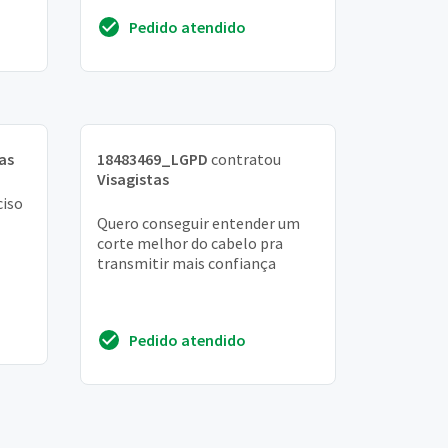
ne
Pedido atendido
as
18483469_LGPD
contratou
Visagistas
ciso
Quero conseguir entender um
corte melhor do cabelo pra
transmitir mais confiança
Pedido atendido