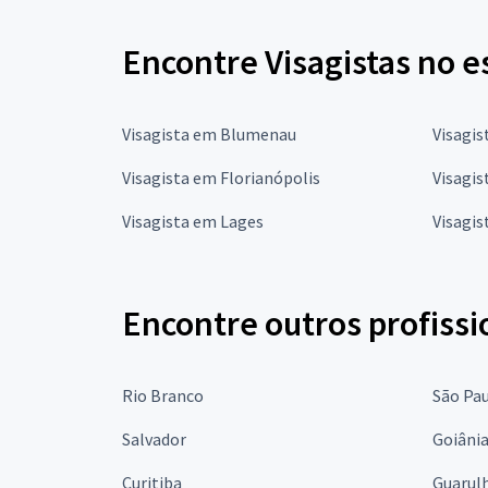
Encontre Visagistas no e
Visagista em Blumenau
Visagis
Visagista em Florianópolis
Visagis
Visagista em Lages
Visagi
Encontre outros profissi
Rio Branco
São Pa
Salvador
Goiâni
Curitiba
Guarul