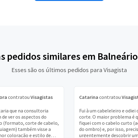
ns pedidos similares em Balneári
Esses são os últimos pedidos para Visagista
ora
contratou
Visagistas
Catarina
contratou
Visagis
aria que na consultoria
Fui à um cabeleleiro e odiei 
 de ver os aspectos do
corte. O maior problema é 
o (formato, corte de cabelo,
fiquei com o cabelo curto (
uiagem) também visse a
do ombro) e, por isso, preci
or coloração e estilo de
urgentemente descobrir u