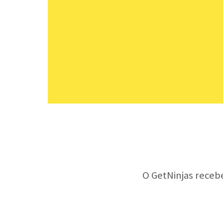
O GetNinjas receb