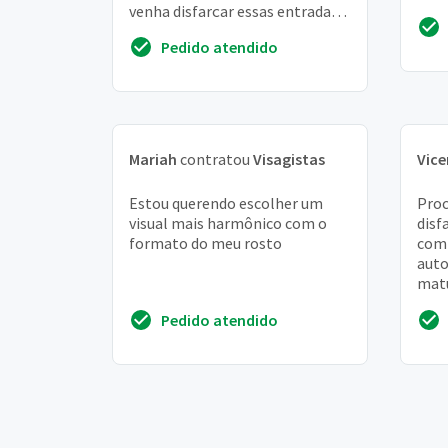
venha disfarçar essas entradas e
roup
ao mesmo tempo me
Pedido atendido
rejuvenescer e ...
Mariah
contratou
Visagistas
Vice
Estou querendo escolher um
Proc
visual mais harmônico com o
disf
formato do meu rosto
com 
auto
matu
OBS
Pedido atendido