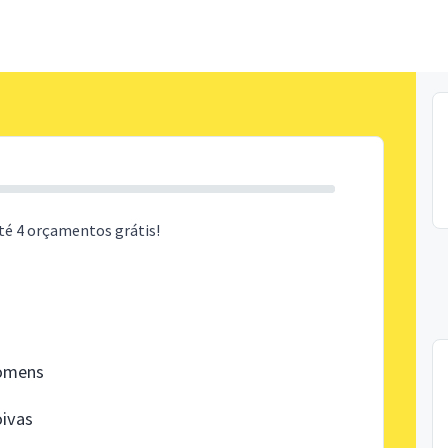
té 4 orçamentos grátis!
homens
oivas