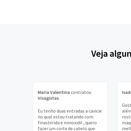
Veja algu
Maria Valentina
contratou
Isad
Visagistas
Gost
Eu tenho duas entradas a cavicie
além
no qual estou tratando com
rost
finasterida e minoxidil , quero
maq
fazer um corte de cabelo que
melh