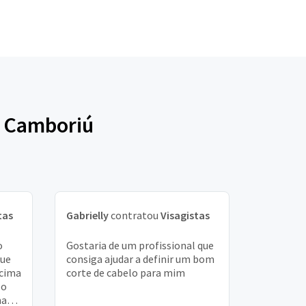
o Camboriú
tas
Gabrielly
contratou
Visagistas
o
Gostaria de um profissional que
que
consiga ajudar a definir um bom
acima
corte de cabelo para mim
so
ma