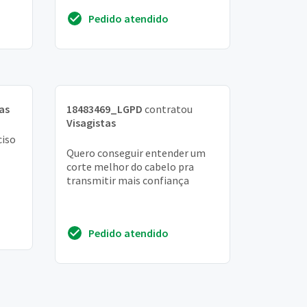
ne
Pedido atendido
as
18483469_LGPD
contratou
Visagistas
ciso
Quero conseguir entender um
corte melhor do cabelo pra
transmitir mais confiança
Pedido atendido