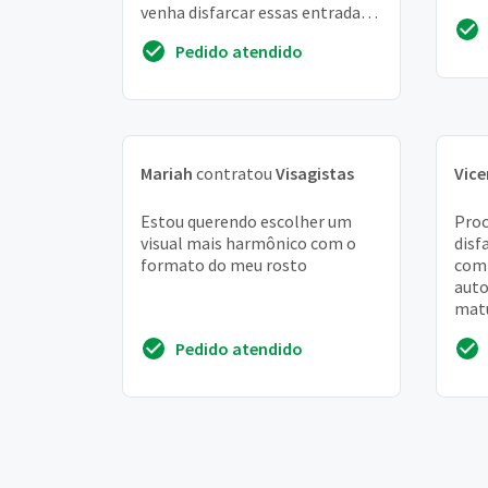
venha disfarçar essas entradas e
roup
ao mesmo tempo me
Pedido atendido
rejuvenescer e ...
Mariah
contratou
Visagistas
Vice
Estou querendo escolher um
Proc
visual mais harmônico com o
disf
formato do meu rosto
com 
auto
matu
OBS
Pedido atendido