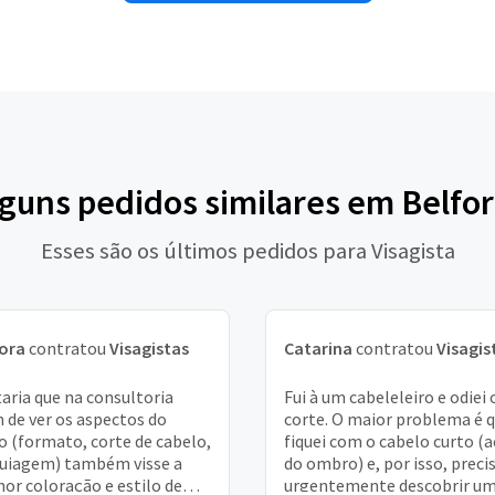
lguns pedidos similares em Belfo
Esses são os últimos pedidos para Visagista
ora
contratou
Visagistas
Catarina
contratou
Visagis
aria que na consultoria
Fui à um cabeleleiro e odiei 
 de ver os aspectos do
corte. O maior problema é 
o (formato, corte de cabelo,
fiquei com o cabelo curto (
uiagem) também visse a
do ombro) e, por isso, preci
or coloração e estilo de
urgentemente descobrir u