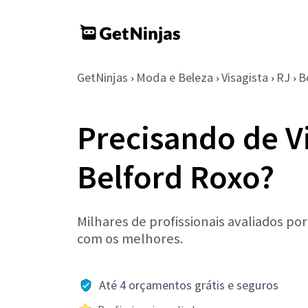
GetNinjas
Moda e Beleza
Visagista
RJ
B
›
›
›
›
Precisando de V
Belford Roxo?
Milhares de profissionais avaliados po
com os melhores.
Até 4 orçamentos grátis e seguros