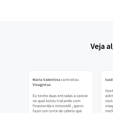
Veja a
Maria Valentina
contratou
Isad
Visagistas
Gost
Eu tenho duas entradas a cavicie
além
no qual estou tratando com
rost
finasterida e minoxidil , quero
maq
fazer um corte de cabelo que
melh