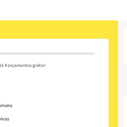
té 4 orçamentos grátis!
homens
oivas