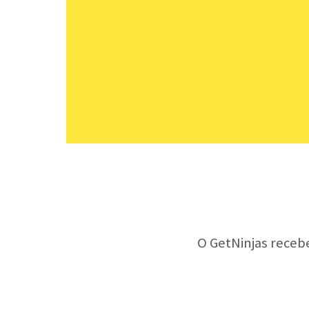
O GetNinjas receb