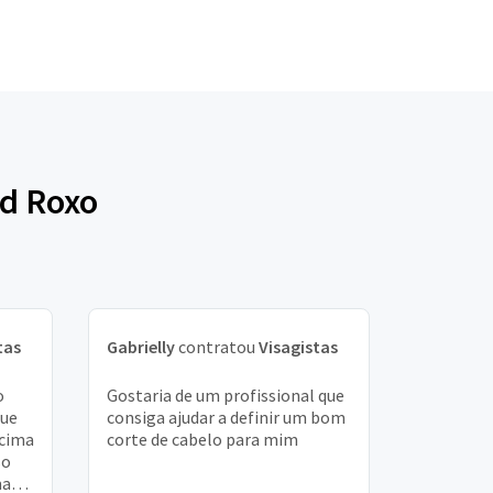
rd Roxo
tas
Gabrielly
contratou
Visagistas
o
Gostaria de um profissional que
que
consiga ajudar a definir um bom
acima
corte de cabelo para mim
so
ma