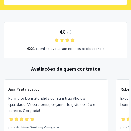
4.8
/
5
4221
clientes avaliaram nossos profissionais
Avaliações de quem contratou
Ana Paula
avaliou:
Rober
Fui muito bem atendida com um trabalho de
Excel
qualidade. Valeu a pena, orçamento grátis e não é
bom p
careiro. Obrigada!
para
Antônio Santos
/
Visagista
para
V