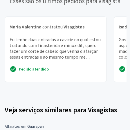
Esses são os últimos pedidos para Visagista
Maria Valentina
contratou
Visagistas
Isado
Eu tenho duas entradas a cavicie no qual estou
Gosta
tratando com finasterida e minoxidil , quero
aspec
fazer um corte de cabelo que venha disfarçar
maqu
essas entradas e ao mesmo tempo me
color
rejuvenescer e ...
Pedido atendido
Veja serviços similares para Visagistas
Alfaiates em Guarapari