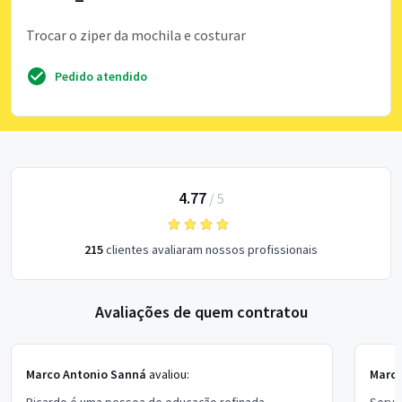
Trocar o ziper da mochila e costurar
Pedido atendido
4.77
/
5
215
clientes avaliaram nossos profissionais
Avaliações de quem contratou
Marco Antonio Sanná
avaliou:
Marce