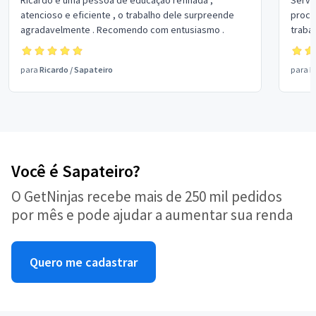
Ricardo é uma pessoa de educação refinada ,
Servi
atencioso e eficiente , o trabalho dele surpreende
proce
agradavelmente . Recomendo com entusiasmo .
traba
sapate
ficara
para
Ricardo
/
Sapateiro
para
R
Você é Sapateiro?
O GetNinjas recebe mais de 250 mil pedidos
por mês e pode ajudar a aumentar sua renda
Quero me cadastrar