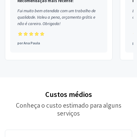
Recomendação mais recente:
Re
Fui muito bem atendida com um trabalho de
Ex
qualidade. Valeu a pena, orçamento grátis e
co
não é careiro. Obrigada!
por
Ana Paula
po
Custos médios
Conheça o custo estimado para alguns
serviços