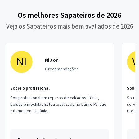
Os melhores Sapateiros de 2026
Veja os Sapateiros mais bem avaliados de 2026
Nilton
0 recomendações
Sobre o profissional
Sobre 
Sou profissional em reparos de calçados, tênis,
Sou pr
bolsas e mochilas Estou localizado no bairro Parque
serviç
Atheneu em Goiânia.
Corte 
no bai