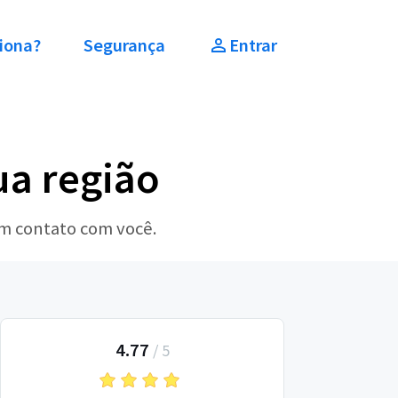
iona?
Segurança
Entrar
ua região
em contato com você.
4.77
/
5