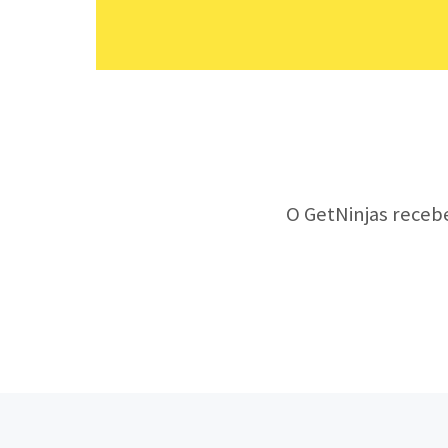
O GetNinjas receb