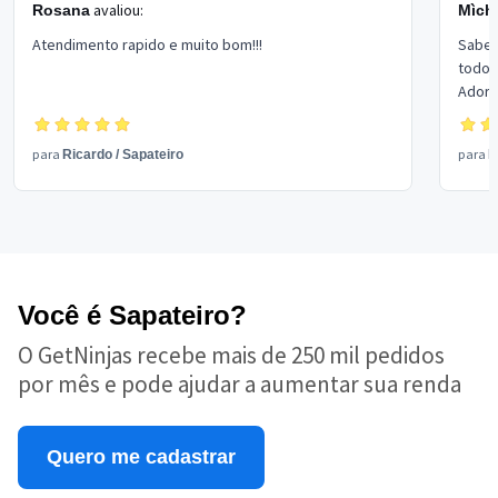
avaliou:
Rosana
Mìch
Atendimento rapido e muito bom!!!
Sabe 
todos
Adoro 
reco
para
para
Ricardo
/
Sapateiro
R
Você é Sapateiro?
O GetNinjas recebe mais de 250 mil pedidos
por mês e pode ajudar a aumentar sua renda
Quero me cadastrar