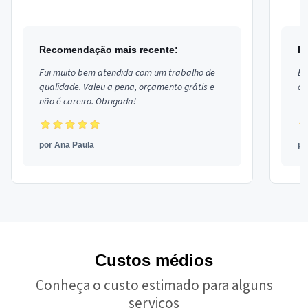
no bai
Recomendação mais recente:
R
Fui muito bem atendida com um trabalho de
Ex
qualidade. Valeu a pena, orçamento grátis e
co
não é careiro. Obrigada!
por
Ana Paula
p
Custos médios
Conheça o custo estimado para alguns
serviços