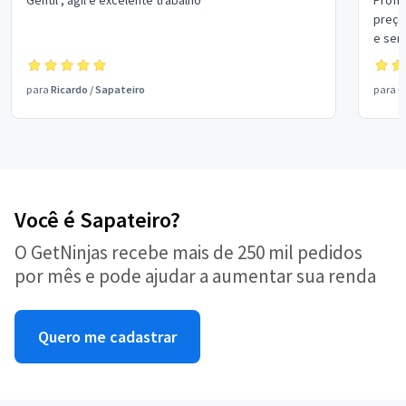
Gentil , ágil e excelente trabalho
Profi
preço 
e sem
para
Ricardo
/
Sapateiro
para
G
Você é Sapateiro?
O GetNinjas recebe mais de 250 mil pedidos
por mês e pode ajudar a aumentar sua renda
Quero me cadastrar