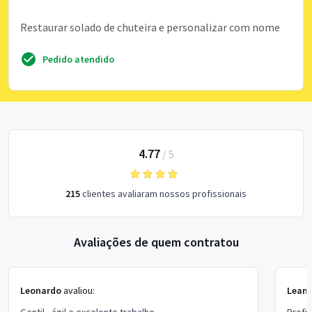
Restaurar solado de chuteira e personalizar com nome
Pedido atendido
4.77
/
5
215
clientes avaliaram nossos profissionais
Avaliações de quem contratou
Leonardo
avaliou:
Leand