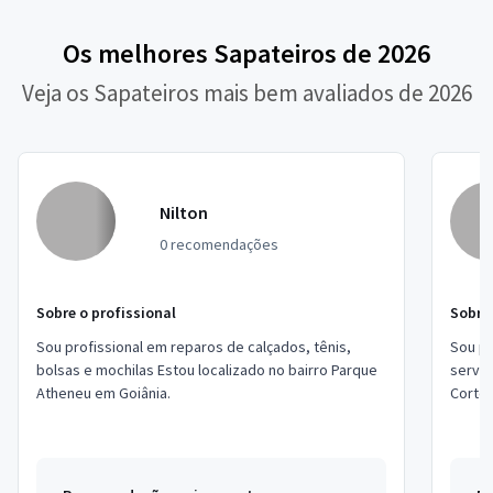
Os melhores Sapateiros de 2026
Veja os Sapateiros mais bem avaliados de 2026
Nilton
0 recomendações
Sobre o profissional
Sobre 
Sou profissional em reparos de calçados, tênis,
Sou pr
bolsas e mochilas Estou localizado no bairro Parque
serviç
Atheneu em Goiânia.
Corte 
no bai