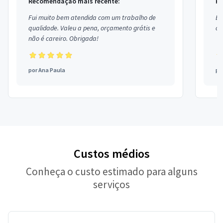
Recomendação mais recente:
Re
Fui muito bem atendida com um trabalho de
Ex
qualidade. Valeu a pena, orçamento grátis e
co
não é careiro. Obrigada!
por
Ana Paula
po
Custos médios
Conheça o custo estimado para alguns
serviços