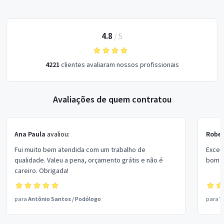
4.8
/
5
4221
clientes avaliaram nossos profissionais
Avaliações de quem contratou
Ana Paula
avaliou:
Rober
Fui muito bem atendida com um trabalho de
Excel
qualidade. Valeu a pena, orçamento grátis e não é
bom p
careiro. Obrigada!
para
Antônio Santos
/
Podólogo
para
V