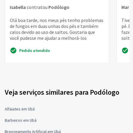
Isabella
contratou
Podólogo
Mari
Olá boa tarde, nos meus pés tenho problemas
Tive 
de fungos em duas unhas dos pés e também
pé. E
calos devido ao uso de saltos. Gostaria que
fazer
você pudesse me ajudar a melhorá-los
solta
Pedido atendido
Veja serviços similares para Podólogo
Alfaiates em Ubá
Barbeiros em Ubá
Bronzeamento Artificial em Ubá