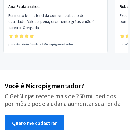
Ana Paula
avaliou:
Rober
Fui muito bem atendida com um trabalho de
Excel
qualidade. Valeu a pena, orçamento grátis e não é
bom p
careiro. Obrigada!
para
Antônio Santos
/
Micropigmentador
para
V
Você é Micropigmentador?
O GetNinjas recebe mais de 250 mil pedidos
por mês e pode ajudar a aumentar sua renda
Quero me cadastrar