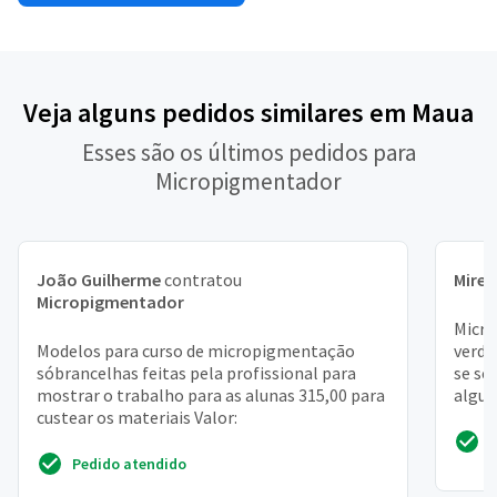
Veja alguns pedidos similares em Maua
Esses são os últimos pedidos para
Micropigmentador
João Guilherme
contratou
Mirel
Micropigmentador
Micro
Modelos para curso de micropigmentação
verda
sóbrancelhas feitas pela profissional para
se se
mostrar o trabalho para as alunas 315,00 para
algum
custear os materiais Valor:
possív
Pedido atendido