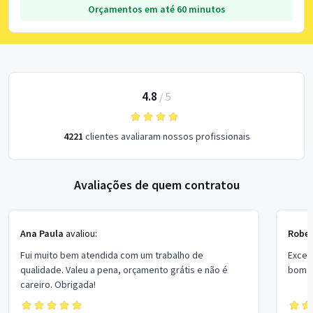
Orçamentos em até 60 minutos
4.8
/
5
4221
clientes avaliaram nossos profissionais
Avaliações de quem contratou
Ana Paula
avaliou:
Rober
Fui muito bem atendida com um trabalho de
Excel
qualidade. Valeu a pena, orçamento grátis e não é
bom p
careiro. Obrigada!