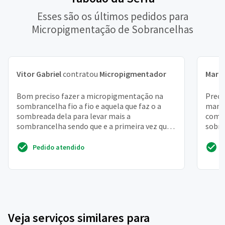
Esses são os últimos pedidos para
Micropigmentação de Sobrancelhas
Vitor Gabriel
contratou
Micropigmentador
Mari
Bom preciso fazer a micropigmentação na
Preci
sombrancelha fio a fio e aquela que faz o a
manic
sombreada dela para levar mais a
compl
sombrancelha sendo que e a primeira vez que
sobra
irei fazer
a fio 
Pedido atendido
Veja serviços similares para