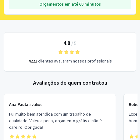
Orçamentos em até 60 minutos
4.8
/
5
4221
clientes avaliaram nossos profissionais
Avaliações de quem contratou
Ana Paula
avaliou:
Rober
Fui muito bem atendida com um trabalho de
Excel
qualidade. Valeu a pena, orçamento grátis e não é
bom p
careiro. Obrigada!