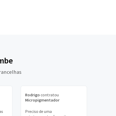
ambe
rancelhas
Rodrigo
contratou
Micropigmentador
as
Preciso de uma