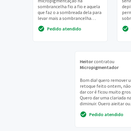
micropigmentação na
serv
sombrancelha fio a fio e aquela
depi
que faz o a sombreada dela para
pern
levar mais a sombrancelha
sobr
sendo que e a primeira vez que
micr
Pedido atendido
irei fazer
a fi
Heitor
contratou
Micropigmentador
Bom dia! quero remover 
retoque feito ontem, não
dar cor é ficou muito gros
Quero dar uma clariada na
diminuir. Quero ajeitar ou
remover total
Pedido atendido