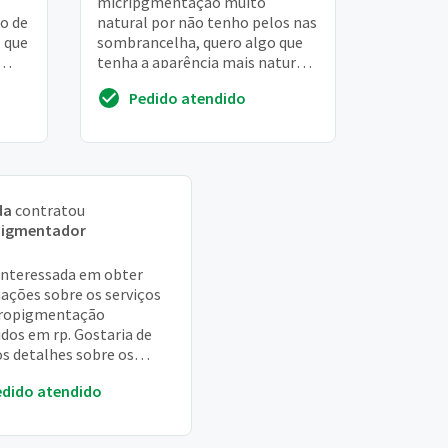
micripgmentação muito
o de
natural por não tenho pelos nas
 que
sombrancelha, quero algo que
tenha a aparência mais natural
possível, sem ser aquelas
Pedido atendido
sombrancelhas super
desenhadas
da
contratou
pigmentador
interessada em obter
ações sobre os serviços
cropigmentação
idos em rp. Gostaria de
os detalhes sobre os
imentos disponíveis, os
edido atendido
, bem como qualqu...