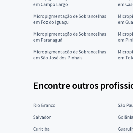
em Campo Largo
em Cas
Micropigmentação de Sobrancelhas
Microp
em Foz do Iguaçu
em Gua
Micropigmentação de Sobrancelhas
Microp
em Paranaguá
em Pin
Micropigmentação de Sobrancelhas
Microp
em São José dos Pinhais
em Tol
Encontre outros profissi
Rio Branco
São Pa
Salvador
Goiâni
Curitiba
Guarul