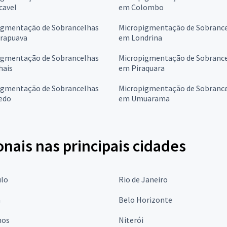
cavel
em Colombo
igmentação de Sobrancelhas
Micropigmentação de Sobranc
rapuava
em Londrina
igmentação de Sobrancelhas
Micropigmentação de Sobranc
hais
em Piraquara
igmentação de Sobrancelhas
Micropigmentação de Sobranc
edo
em Umuarama
onais nas principais cidades
ulo
Rio de Janeiro
a
Belo Horizonte
hos
Niterói