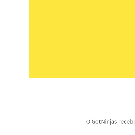
O GetNinjas receb