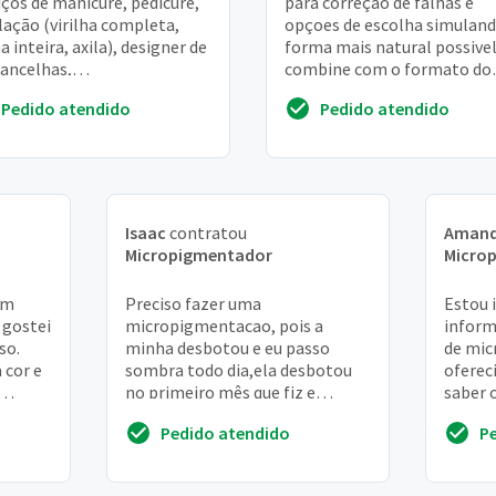
iços de manicure, pedicure,
para correçao de falhas e
lação (virilha completa,
opçoes de escolha simuland
a inteira, axila), designer de
forma mais natural possivel
ancelhas,
combine com o formato do
opigmentação, técnica fio
rosto, harmonizaçao
Pedido atendido
Pedido atendido
o beleza:
Isaac
contratou
Aman
Micropigmentador
Micro
um
Preciso fazer uma
Estou 
 gostei
micropigmentacao, pois a
inform
so.
minha desbotou e eu passo
de mi
 cor e
sombra todo dia,ela desbotou
oferec
no primeiro mês que fiz e
saber 
retoquei 2 vezes e não
proced
Pedido atendido
P
adiantou,faz uns 7 anos
preços