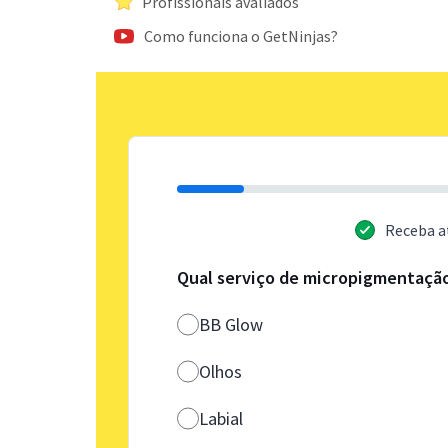
Profissionais avaliados
Como funciona o GetNinjas?
Receba a
Qual serviço de micropigmentaçã
BB Glow
Olhos
Labial