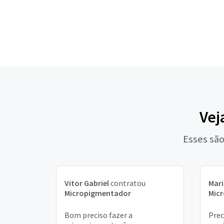
Vej
Esses sã
Vitor Gabriel
contratou
Mar
Micropigmentador
Mic
Bom preciso fazer a
Prec