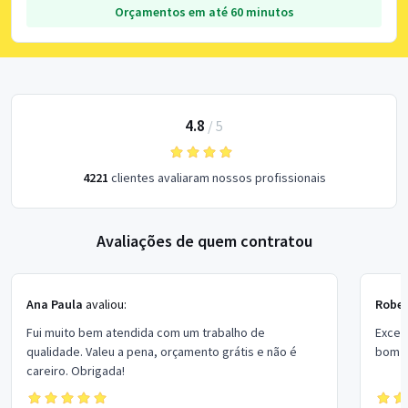
Orçamentos em até 60 minutos
4.8
/
5
4221
clientes avaliaram nossos profissionais
Avaliações de quem contratou
Ana Paula
avaliou:
Rober
Fui muito bem atendida com um trabalho de
Excel
qualidade. Valeu a pena, orçamento grátis e não é
bom p
careiro. Obrigada!