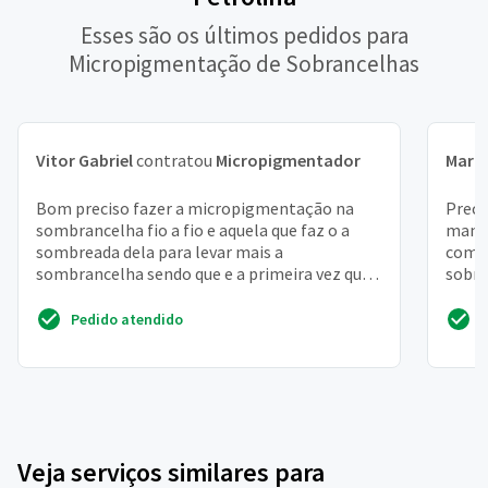
Esses são os últimos pedidos para
Micropigmentação de Sobrancelhas
Vitor Gabriel
contratou
Micropigmentador
Mari
Bom preciso fazer a micropigmentação na
Preci
sombrancelha fio a fio e aquela que faz o a
manic
sombreada dela para levar mais a
compl
sombrancelha sendo que e a primeira vez que
sobra
irei fazer
a fio 
Pedido atendido
Veja serviços similares para