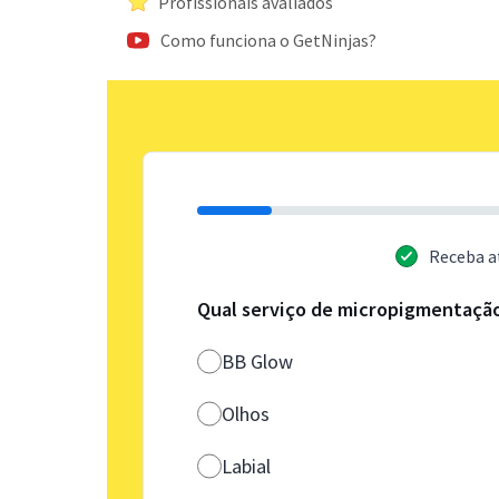
Profissionais avaliados
Como funciona o GetNinjas?
Receba a
Qual serviço de micropigmentaçã
BB Glow
Olhos
Labial