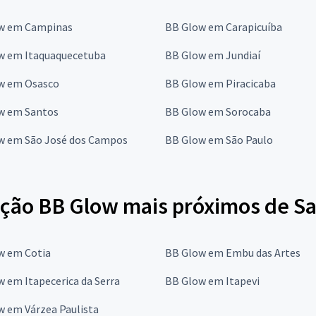
w em Campinas
BB Glow em Carapicuíba
w em Itaquaquecetuba
BB Glow em Jundiaí
w em Osasco
BB Glow em Piracicaba
w em Santos
BB Glow em Sorocaba
w em São José dos Campos
BB Glow em São Paulo
ção BB Glow mais próximos de Sa
w em Cotia
BB Glow em Embu das Artes
 em Itapecerica da Serra
BB Glow em Itapevi
w em Várzea Paulista