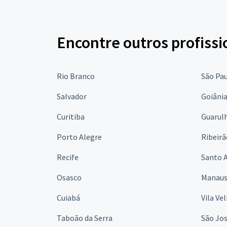
Encontre outros profissi
Rio Branco
São Pa
Salvador
Goiâni
Curitiba
Guarul
Porto Alegre
Ribeirã
Recife
Santo 
Osasco
Manau
Cuiabá
Vila Ve
Taboão da Serra
São Jo