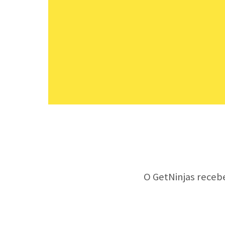
O GetNinjas receb