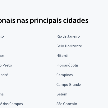
onais nas principais cidades
ulo
Rio de Janeiro
a
Belo Horizonte
hos
Niterói
o Preto
Florianópolis
André
Campinas
s
Campo Grande
lha
Belém
sé dos Campos
São Gonçalo