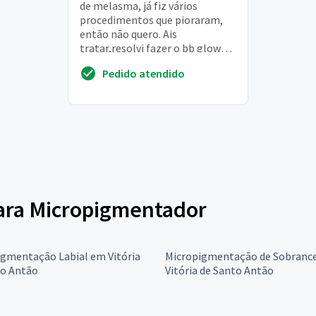
de melasma, já fiz vários
procedimentos que pioraram,
então não quero. Ais
tratar,resolvi fazer o bb glow
por isso
Pedido atendido
para Micropigmentador
igmentação Labial em Vitória
Micropigmentação de Sobranc
to Antão
Vitória de Santo Antão