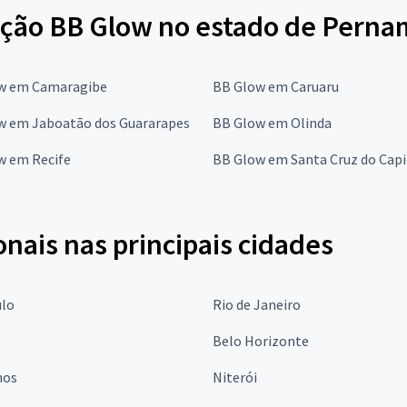
ção BB Glow no estado de Pern
w em Camaragibe
BB Glow em Caruaru
w em Jaboatão dos Guararapes
BB Glow em Olinda
w em Recife
BB Glow em Santa Cruz do Capi
onais nas principais cidades
ulo
Rio de Janeiro
a
Belo Horizonte
hos
Niterói