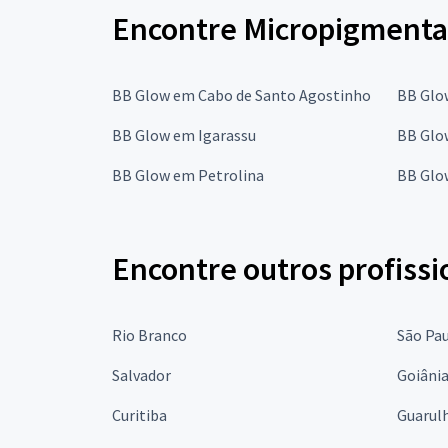
Encontre Micropigmenta
BB Glow em Cabo de Santo Agostinho
BB Glo
BB Glow em Igarassu
BB Glo
BB Glow em Petrolina
BB Glo
Encontre outros profissi
Rio Branco
São Pa
Salvador
Goiâni
Curitiba
Guarul