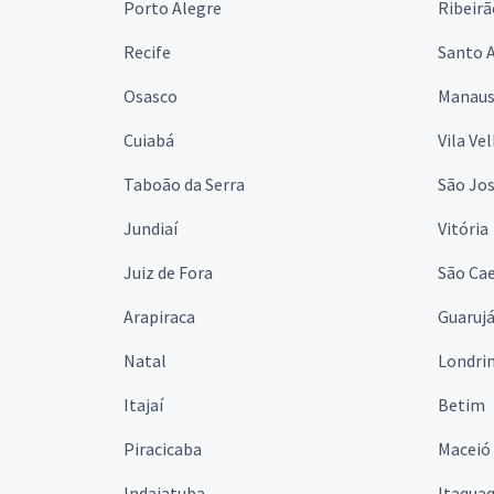
Porto Alegre
Ribeirã
Recife
Santo 
Osasco
Manau
Cuiabá
Vila Ve
Taboão da Serra
São Jo
Jundiaí
Vitória
Juiz de Fora
São Cae
Arapiraca
Guaruj
Natal
Londri
Itajaí
Betim
Piracicaba
Maceió
Indaiatuba
Itaqua