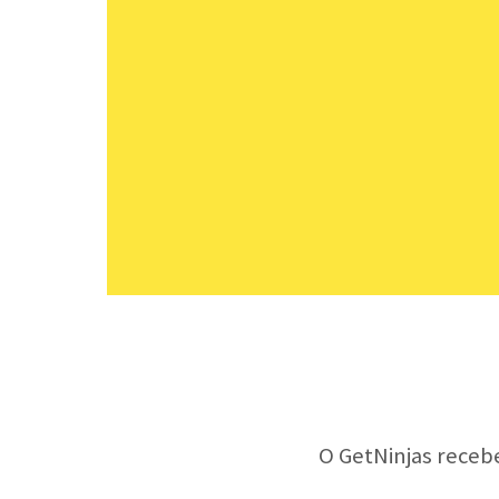
O GetNinjas receb