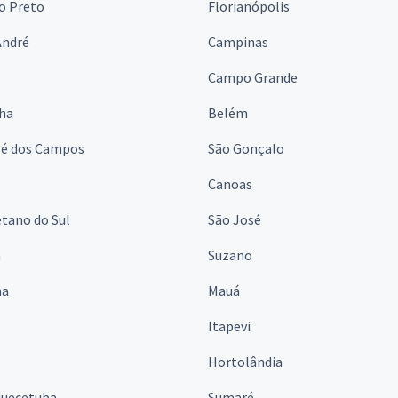
o Preto
Florianópolis
André
Campinas
s
Campo Grande
lha
Belém
sé dos Campos
São Gonçalo
Canoas
tano do Sul
São José
á
Suzano
na
Mauá
Itapevi
Hortolândia
quecetuba
Sumaré