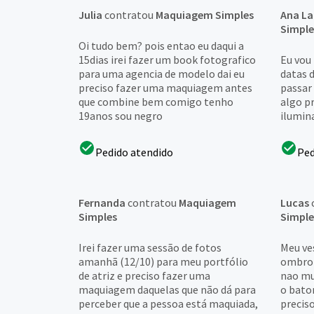
Julia
contratou
Maquiagem Simples
Ana La
Simple
Oi tudo bem? pois entao eu daqui a
15dias irei fazer um book fotografico
Eu vou
para uma agencia de modelo dai eu
datas d
preciso fazer uma maquiagem antes
passar
que combine bem comigo tenho
algo pr
19anos sou negro
ilumin
Pedido atendido
Ped
Fernanda
contratou
Maquiagem
Lucas
Simples
Simple
Irei fazer uma sessão de fotos
Meu ve
amanhã (12/10) para meu portfólio
ombro 
de atriz e preciso fazer uma
nao mu
maquiagem daquelas que não dá para
o bato
perceber que a pessoa está maquiada,
precis