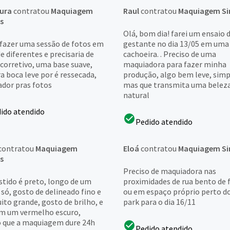
ura
contratou
Maquiagem
Raul
contratou
Maquiagem Si
s
Olá, bom dia! farei um ensaio 
 fazer uma sessão de fotos em
gestante no dia 13/05 em uma
e diferentes e precisaria de
cachoeira. . Preciso de uma
 corretivo, uma base suave,
maquiadora para fazer minha
a boca leve por é ressecada,
produção, algo bem leve, simp
ador pras fotos
mas que transmita uma belez
natural
ido atendido
Pedido atendido
contratou
Maquiagem
Eloá
contratou
Maquiagem Si
s
Preciso de maquiadora nas
stido é preto, longo de um
proximidades de rua bento de f
só, gosto de delineado fino e
ou em espaço próprio perto do
ito grande, gosto de brilho, e
park para o dia 16/11
m um vermelho escuro,
o que a maquiagem dure 24h
Pedido atendido