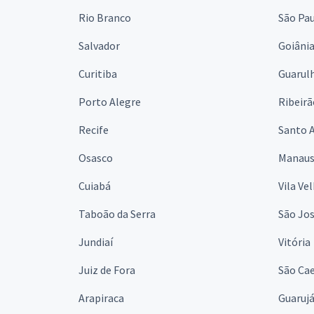
Rio Branco
São Pa
Salvador
Goiâni
Curitiba
Guarul
Porto Alegre
Ribeirã
Recife
Santo 
Osasco
Manau
Cuiabá
Vila Ve
Taboão da Serra
São Jo
Jundiaí
Vitória
Juiz de Fora
São Cae
Arapiraca
Guaruj