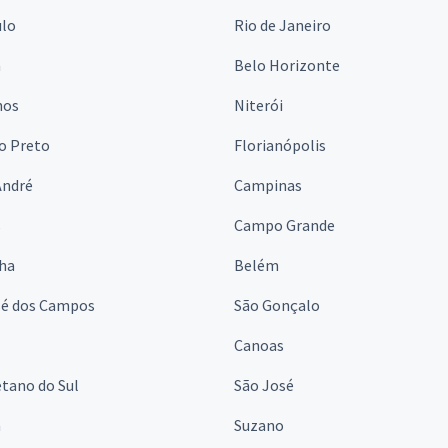
ulo
Rio de Janeiro
a
Belo Horizonte
hos
Niterói
o Preto
Florianópolis
André
Campinas
s
Campo Grande
lha
Belém
sé dos Campos
São Gonçalo
Canoas
tano do Sul
São José
á
Suzano