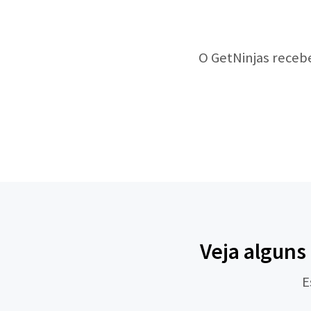
O GetNinjas receb
Veja alguns
E