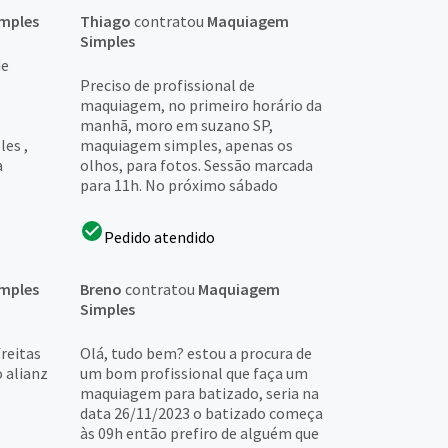
mples
Thiago
contratou
Maquiagem
Simples
de
Preciso de profissional de
maquiagem, no primeiro horário da
manhã, moro em suzano SP,
les ,
maquiagem simples, apenas os
a
olhos, para fotos. Sessão marcada
para 11h. No próximo sábado
Pedido atendido
mples
Breno
contratou
Maquiagem
Simples
reitas
Olá, tudo bem? estou a procura de
 alianz
um bom profissional que faça um
maquiagem para batizado, seria na
data 26/11/2023 o batizado começa
às 09h então prefiro de alguém que