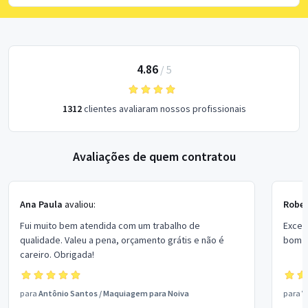
4.86
/
5
1312
clientes avaliaram nossos profissionais
Avaliações de quem contratou
Ana Paula
avaliou:
Rober
Fui muito bem atendida com um trabalho de
Excel
qualidade. Valeu a pena, orçamento grátis e não é
bom p
careiro. Obrigada!
para
Antônio Santos
/
Maquiagem para Noiva
para
V