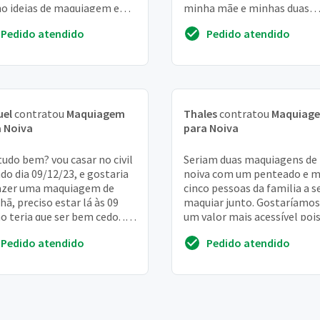
o ideias de maquiagem e
minha mãe e minhas duas
lo. Obrigada
madrinhas 3 madrinhas! mo
Pedido atendido
Pedido atendido
no bom retiro e s...
uel
contratou
Maquiagem
Thales
contratou
Maquiag
 Noiva
para Noiva
tudo bem? vou casar no civil
Seriam duas maquiagens de
do dia 09/12/23, e gostaria
noiva com um penteado e m
azer uma maquiagem de
cinco pessoas da familia a s
ã, preciso estar lá às 09
maquiar junto. Gostaríamos
o teria que ser bem cedo. . E
um valor mais acessível poi
te, umas 17:30. Qual seria ...
precisamos de tooodo o pa
Pedido atendido
Pedido atendido
de noiva...