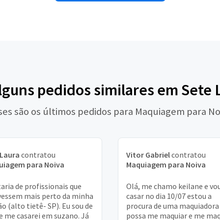
alguns pedidos similares em Sete 
ses são os últimos pedidos para Maquiagem para No
 Laura
contratou
Vitor Gabriel
contratou
uiagem para Noiva
Maquiagem para Noiva
aria de profissionais que
Olá, me chamo keilane e vo
vessem mais perto da minha
casar no dia 10/07 estou a
ão (alto tietê- SP). Eu sou de
procura de uma maquiadora
e me casarei em suzano. Já
possa me maquiar e me maq