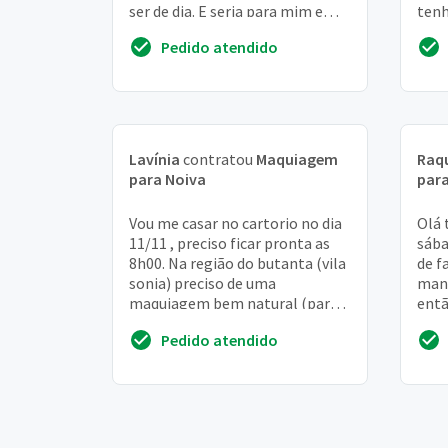
ser de dia. E seria para mim e
tenh
para a minha mãe
cabe
Pedido atendido
Lavínia
contratou
Maquiagem
Raq
para Noiva
para
Vou me casar no cartorio no dia
Olá 
11/11 , preciso ficar pronta as
sába
8h00. Na região do butanta (vila
de f
sonia) preciso de uma
manh
maquiagem bem natural (para o
entã
dia)
a noi
Pedido atendido