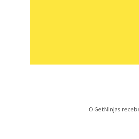
O GetNinjas receb