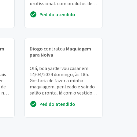
profissional, com produtos de
ro
alta qualidade. (fornecimento
Pedido atendido
de hobbies para a noiva, ...
em
Diogo
contratou
Maquiagem
para Noiva
Olá, boa yarde! vou casar em
ais
14/04/2024 domingo, às 18h.
er
Gostaria de fazer a minha
 de
maquiagem, penteado e sair do
s não
salão pronta, já com o vestido.
cote
Não preciso do dia inteiro, só o
Pedido atendido
suficient...