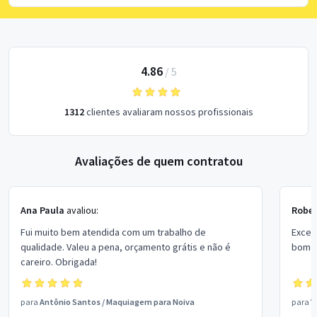
4.86
/
5
1312
clientes avaliaram nossos profissionais
Avaliações de quem contratou
Ana Paula
avaliou:
Rober
Fui muito bem atendida com um trabalho de
Excel
qualidade. Valeu a pena, orçamento grátis e não é
bom p
careiro. Obrigada!
para
Antônio Santos
/
Maquiagem para Noiva
para
V