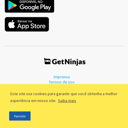
Imprensa
Termos de Uso
Política de Privacidade
Este site usa cookies para garantir que você obtenha a melhor
experiência em nosso site.
Saiba mais
©2011 - 2026, GetNinjas LTDA. CNPJ 55.744.877/0001-89 - Rua Dr.
Permitir
Fernandes Coelho, 85 - 3º andar - São Paulo/SP - Brasil
;