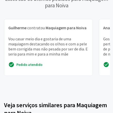
para Noiva
Guilherme
contratou
Maquiagem para Noiva
Ana 
Vou casar meio dia e gostaria de uma
Gosta
maquiagem destacando os olhos e com a pele
perto
bem corrigida mas não pesada por ser de dia. E
de po
seria para mim e para a minha mãe
de ma
Pedido atendido
Veja serviços similares para Maquiagem
para Noiva