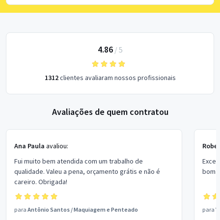
4.86
/
5
1312
clientes avaliaram nossos profissionais
Avaliações de quem contratou
Ana Paula
avaliou:
Rober
Fui muito bem atendida com um trabalho de
Excel
qualidade. Valeu a pena, orçamento grátis e não é
bom p
careiro. Obrigada!
para
Antônio Santos
/
Maquiagem e Penteado
para
V