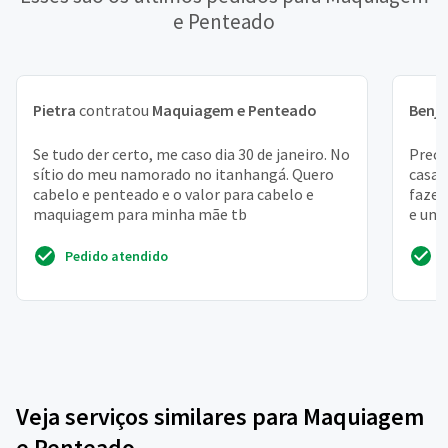
e Penteado
Pietra
contratou
Maquiagem e Penteado
Benj
Se tudo der certo, me caso dia 30 de janeiro. No
Preci
sítio do meu namorado no itanhangá. Quero
casa,
cabelo e penteado e o valor para cabelo e
fazer
maquiagem para minha mãe tb
e uma
do m
Pedido atendido
Veja serviços similares para Maquiagem
e Penteado