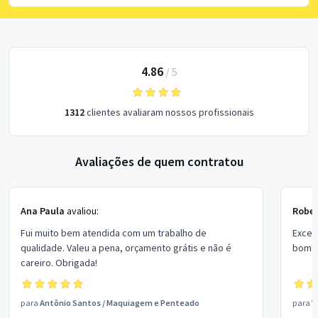
4.86
/
5
1312
clientes avaliaram nossos profissionais
Avaliações de quem contratou
Ana Paula
avaliou:
Rober
Fui muito bem atendida com um trabalho de
Excel
qualidade. Valeu a pena, orçamento grátis e não é
bom p
careiro. Obrigada!
para
Antônio Santos
/
Maquiagem e Penteado
para
V