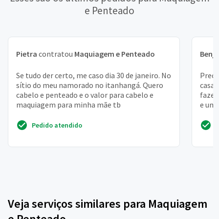
e Penteado
Pietra
contratou
Maquiagem e Penteado
Benj
Se tudo der certo, me caso dia 30 de janeiro. No
Preci
sítio do meu namorado no itanhangá. Quero
casa,
cabelo e penteado e o valor para cabelo e
fazer
maquiagem para minha mãe tb
e uma
do m
Pedido atendido
Veja serviços similares para Maquiagem
e Penteado