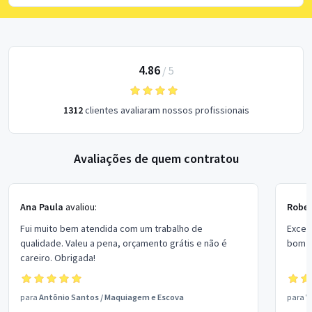
4.86
/
5
1312
clientes avaliaram nossos profissionais
Avaliações de quem contratou
Ana Paula
avaliou:
Rober
Fui muito bem atendida com um trabalho de
Excel
qualidade. Valeu a pena, orçamento grátis e não é
bom p
careiro. Obrigada!
para
Antônio Santos
/
Maquiagem e Escova
para
V