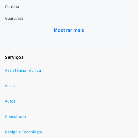
Curitiba
Guarulhos
Mostrar mais
Serviços
Assistência Técnica
Aulas
Autos
Consultoria
Design e Tecnologia