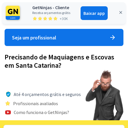
GetNinjas - Cliente
Baixar app
Receba orçamentos grátis
Entrar
+30K
Seja um profissional
Precisando de Maquiagens e Escovas
em Santa Catarina?
Até 4 orçamentos grátis e seguros
Profissionais avaliados
Como funciona o GetNinjas?