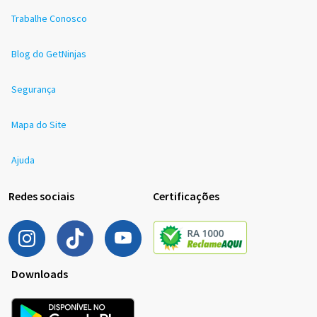
Trabalhe Conosco
Blog do GetNinjas
Segurança
Mapa do Site
Ajuda
Redes sociais
Certificações
Downloads