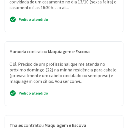
convidada de um casamento no dia 13/10 (sexta feira) o
casamento é as 16:30h… o at...
Pedido atendido
Manuela
contratou
Maquiagem e Escova
Olá. Preciso de um profissional que me atenda no
próximo domingo (22) na minha residência para cabelo
(provavelmente um cabelo ondulado ou semipreso) e
maquiagem com cílios. Vou ser convi...
Pedido atendido
Thales
contratou
Maquiagem e Escova