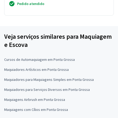
Pedido atendido
Veja serviços similares para Maquiagem
e Escova
Cursos de Automaquiagem em Ponta Grossa
Maquiadores Artísticos em Ponta Grossa
Maquiadores para Maquiagens Simples em Ponta Grossa
Maquiadores para Serviços Diversos em Ponta Grossa
Maquiagens Airbrush em Ponta Grossa
Maquiagens com Cílios em Ponta Grossa