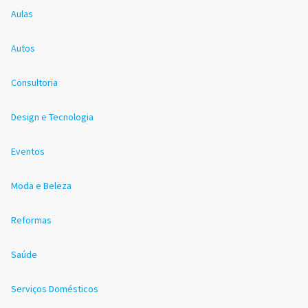
Aulas
Autos
Consultoria
Design e Tecnologia
Eventos
Moda e Beleza
Reformas
Saúde
Serviços Domésticos