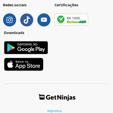
Redes sociais
Certificações
Downloads
Imprensa