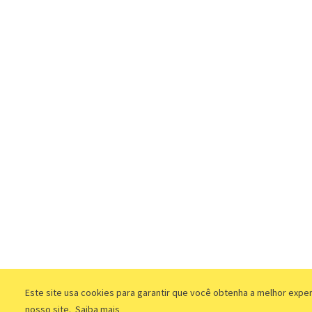
Este site usa cookies para garantir que você obtenha a melhor expe
nosso site.
Saiba mais