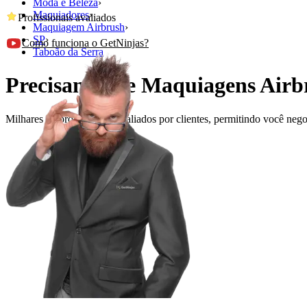
Moda e Beleza
›
Maquiadores
›
Profissionais avaliados
Maquiagem Airbrush
›
SP
›
Como funciona o GetNinjas?
Taboão da Serra
Precisando de Maquiagens Airb
Milhares de profissionais avaliados por clientes, permitindo você ne