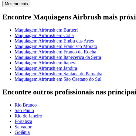
Mostrar mais
Encontre Maquiagens Airbrush mais próxi
Maquiagem Airbrush em Barueri
Maquiagem Airbrush em Cotia
Maquiagem Airbrush em Embu das Artes
Maquiagem Airbrush em Francisco Morato
Maquiagem Airbrush em Franco da Rocha
Maquiagem Airbrush em Itapecerica da Serra
Maquiagem Airbrush em Itapevi
Maquiagem Airbrush em Jandira
Maquiagem Airbrush em Santana de Parnaíba
Maquiagem Airbrush em São Caetano do Sul
Encontre outros profissionais nas principai
Rio Branco
São Paulo
Rio de Janeiro
Fortaleza
Salvador
Goiânia