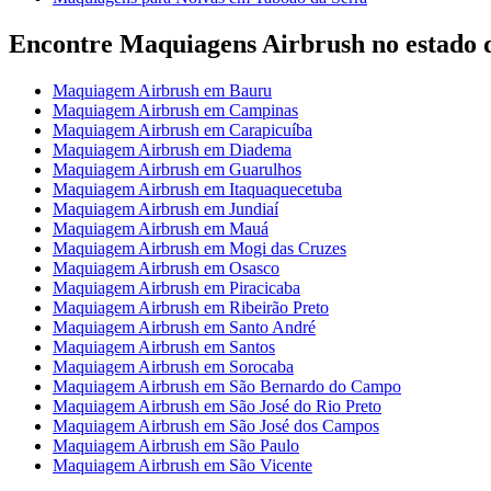
Encontre Maquiagens Airbrush no estado 
Maquiagem Airbrush em Bauru
Maquiagem Airbrush em Campinas
Maquiagem Airbrush em Carapicuíba
Maquiagem Airbrush em Diadema
Maquiagem Airbrush em Guarulhos
Maquiagem Airbrush em Itaquaquecetuba
Maquiagem Airbrush em Jundiaí
Maquiagem Airbrush em Mauá
Maquiagem Airbrush em Mogi das Cruzes
Maquiagem Airbrush em Osasco
Maquiagem Airbrush em Piracicaba
Maquiagem Airbrush em Ribeirão Preto
Maquiagem Airbrush em Santo André
Maquiagem Airbrush em Santos
Maquiagem Airbrush em Sorocaba
Maquiagem Airbrush em São Bernardo do Campo
Maquiagem Airbrush em São José do Rio Preto
Maquiagem Airbrush em São José dos Campos
Maquiagem Airbrush em São Paulo
Maquiagem Airbrush em São Vicente