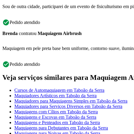
Sou de outra cidade, participarei de um evento de fisiculturismo em
Pedido atendido
Brenda
contratou
Maquiagem Airbrush
Maquiagem em pele preta base bem uniforme, contorno suave, ilumina
Pedido atendido
Veja serviços similares para Maquiagem A
Cursos de Automaquiagem em Taboão da Serra
Maquiadores Artísticos em Taboão da Serra
Maquiadores para Maquiagens Simples em Taboão da Serra
Maquiadores para Serviços Diversos em Taboão da Serra
Maquiagens com Cílios em Taboão da Serra
Maquiagens e Escovas em Taboão da Serra
Maquiagens e Penteados em Taboão da Serra
Maquiagens para Debutantes em Taboão da Serra
Maquiagens para Noivas em Taboão da Serra