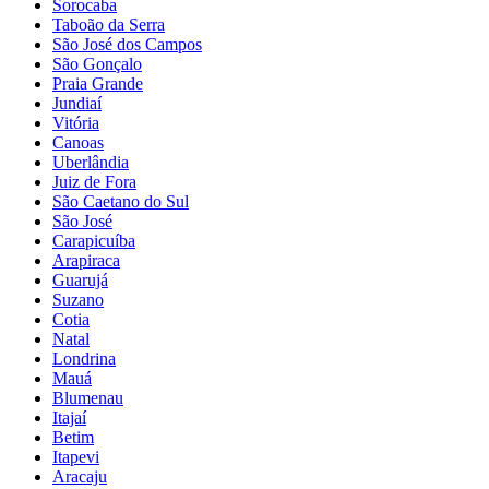
Sorocaba
Taboão da Serra
São José dos Campos
São Gonçalo
Praia Grande
Jundiaí
Vitória
Canoas
Uberlândia
Juiz de Fora
São Caetano do Sul
São José
Carapicuíba
Arapiraca
Guarujá
Suzano
Cotia
Natal
Londrina
Mauá
Blumenau
Itajaí
Betim
Itapevi
Aracaju