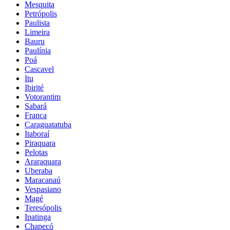
Mesquita
Petrópolis
Paulista
Limeira
Bauru
Paulínia
Poá
Cascavel
Itu
Ibirité
Votorantim
Sabará
Franca
Caraguatatuba
Itaboraí
Piraquara
Pelotas
Araraquara
Uberaba
Maracanaú
Vespasiano
Magé
Teresópolis
Ipatinga
Chapecó