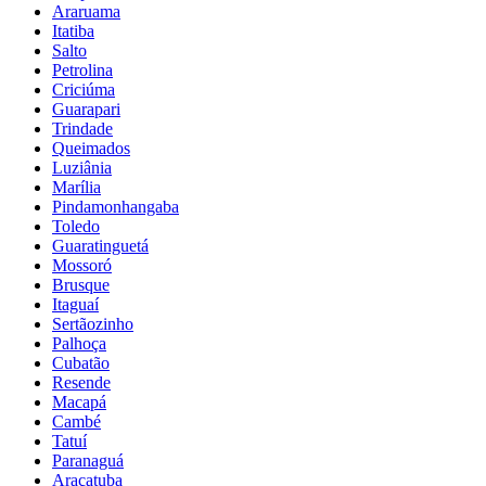
Araruama
Itatiba
Salto
Petrolina
Criciúma
Guarapari
Trindade
Queimados
Luziânia
Marília
Pindamonhangaba
Toledo
Guaratinguetá
Mossoró
Brusque
Itaguaí
Sertãozinho
Palhoça
Cubatão
Resende
Macapá
Cambé
Tatuí
Paranaguá
Araçatuba