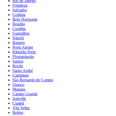
Rio de Janeiro
Fortaleza
Salvador
Goiânia
Belo Horizonte
Brasília
Curitiba
Guarulhos
Niterói
Barueri
Porto Alegre
Ribeirão Preto
Florianópolis
Santos
Recife
Santo André
Campinas
São Bernardo do Campo
Osasco
Manaus
Campo Grande
Joinville
Cuiabá
Vila Velha
Belém