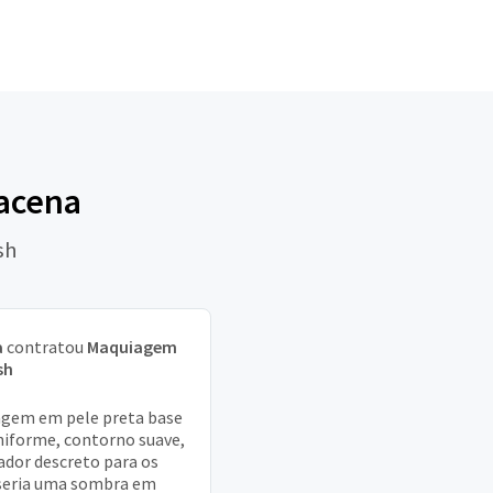
bacena
sh
a
contratou
Maquiagem
sh
gem em pele preta base
iforme, contorno suave,
ador descreto para os
seria uma sombra em