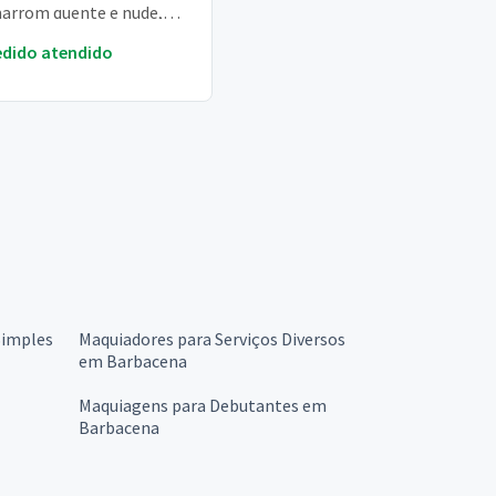
arrom quente e nude,
fumada e com brilho e
edido atendido
ineado o bato...
Simples
Maquiadores para Serviços Diversos
em Barbacena
Maquiagens para Debutantes em
Barbacena