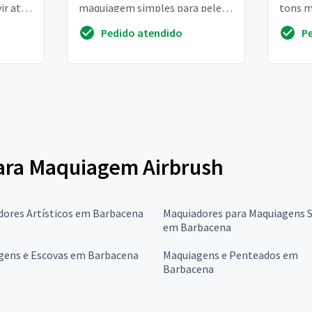
ir até
maquiagem simples para pele
tons m
ada
negra
bem es
Pedido atendido
P
um del
para Maquiagem Airbrush
dores Artísticos em Barbacena
Maquiadores para Maquiagens 
em Barbacena
gens e Escovas em Barbacena
Maquiagens e Penteados em
Barbacena