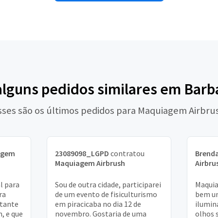
alguns pedidos similares em Bar
sses são os últimos pedidos para Maquiagem Airbru
agem
23089098_LGPD
contratou
Brend
Maquiagem Airbrush
Airbru
l para
Sou de outra cidade, participarei
Maquia
ra
de um evento de fisiculturismo
bem un
stante
em piracicaba no dia 12 de
ilumin
, e que
novembro. Gostaria de uma
olhos 