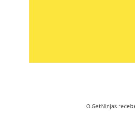
O GetNinjas receb