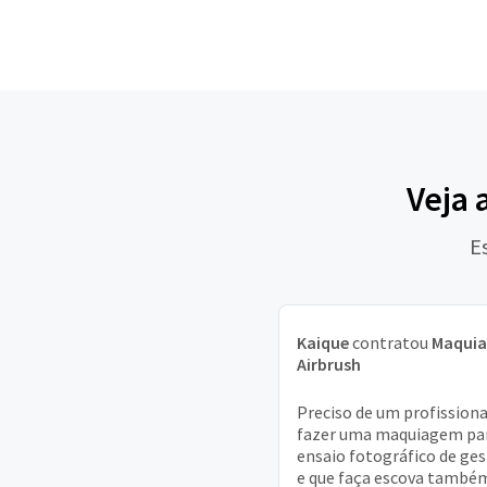
Veja 
E
Kaique
contratou
Maqui
Airbrush
Preciso de um profissiona
fazer uma maquiagem pa
ensaio fotográfico de ge
e que faça escova também