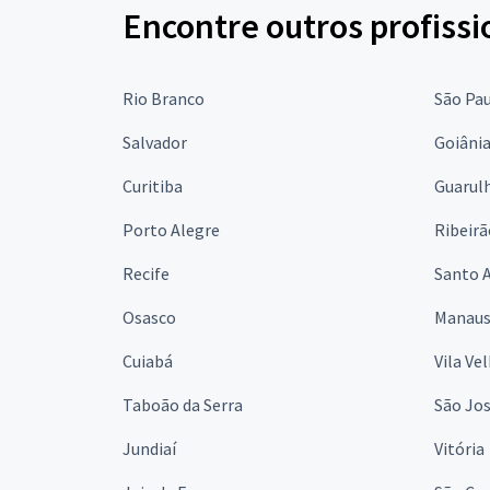
Encontre outros profissi
Rio Branco
São Pa
Salvador
Goiâni
Curitiba
Guarul
Porto Alegre
Ribeirã
Recife
Santo 
Osasco
Manau
Cuiabá
Vila Ve
Taboão da Serra
São Jo
Jundiaí
Vitória