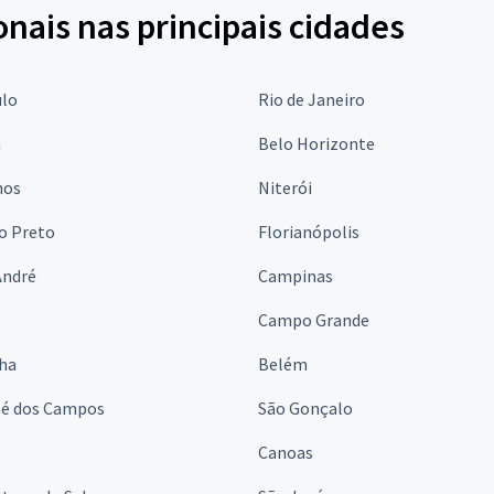
onais nas principais cidades
ulo
Rio de Janeiro
a
Belo Horizonte
hos
Niterói
o Preto
Florianópolis
André
Campinas
s
Campo Grande
lha
Belém
sé dos Campos
São Gonçalo
Canoas