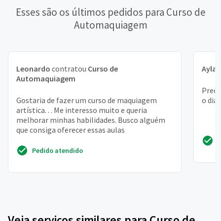
Esses são os últimos pedidos para Curso de
Automaquiagem
Leonardo
contratou
Curso de
Ayla
c
Automaquiagem
Preci
Gostaria de fazer um curso de maquiagem
o dia
artística. . . Me interesso muito e queria
melhorar minhas habilidades. Busco alguém
que consiga oferecer essas aulas
Pedido atendido
Veja serviços similares para Curso de