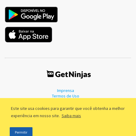
Imprensa
Termos de Uso
Política de Privacidade
Este site usa cookies para garantir que você obtenha a melhor
experiência em nosso site.
Saiba mais
©2011 - 2026, GetNinjas LTDA. CNPJ 55.744.877/0001-89 - Rua Dr.
Permitir
Fernandes Coelho, 85 - 3º andar - São Paulo/SP - Brasil