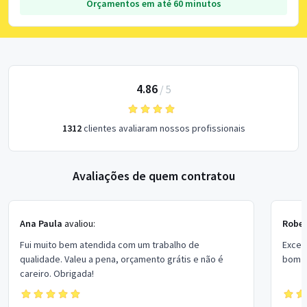
Orçamentos em até 60 minutos
4.86
/
5
1312
clientes avaliaram nossos profissionais
Avaliações de quem contratou
Ana Paula
avaliou:
Rober
Fui muito bem atendida com um trabalho de
Excel
qualidade. Valeu a pena, orçamento grátis e não é
bom p
careiro. Obrigada!