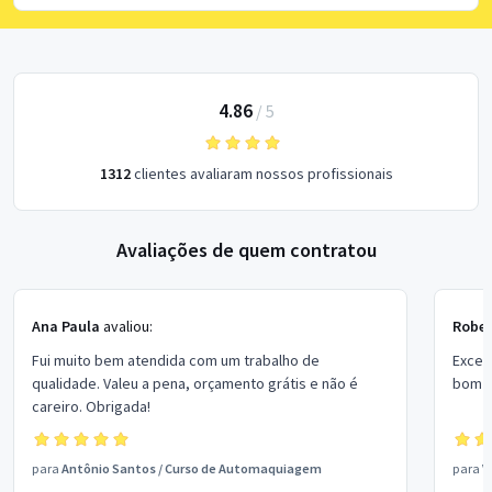
4.86
/
5
1312
clientes avaliaram nossos profissionais
Avaliações de quem contratou
Ana Paula
avaliou:
Rober
Fui muito bem atendida com um trabalho de
Excel
qualidade. Valeu a pena, orçamento grátis e não é
bom p
careiro. Obrigada!
para
Antônio Santos
/
Curso de Automaquiagem
para
V