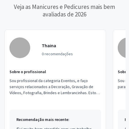
Veja as Manicures e Pedicures mais bem
avaliadas de 2026
Thaina
0 recomendações
Sobre o profissional
Sobre 
Sou profissional da categoria Eventos, e faço
Sou ma
serviços relacionados a Decoração, Gravação de
para c
Vídeos, Fotografia, Brindes e Lembrancinhas. Estou
localizado no bairro Jardim Castilho em Emb...
Recomendação mais recente:
Re