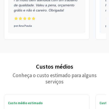
Fui muito bem atendida com um trabalho
Ex
de qualidade. Valeu a pena, orçamento
h
grátis e não é careiro. Obrigada!
mu
por
Ana Paula
po
Custos médios
Conheça o custo estimado para alguns
serviços
Custo médio estimado
Custo