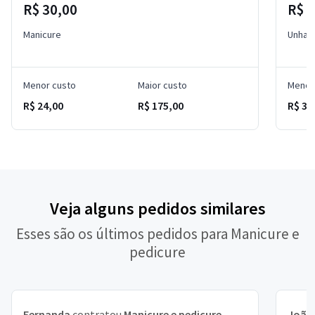
R$ 30,00
R$ 
Manicure
Unha 
Menor custo
Maior custo
Menor
R$ 24,00
R$ 175,00
R$ 30
Veja alguns pedidos similares
Esses são os últimos pedidos para Manicure e
pedicure
Fernanda
contratou
Manicure e pedicure
João