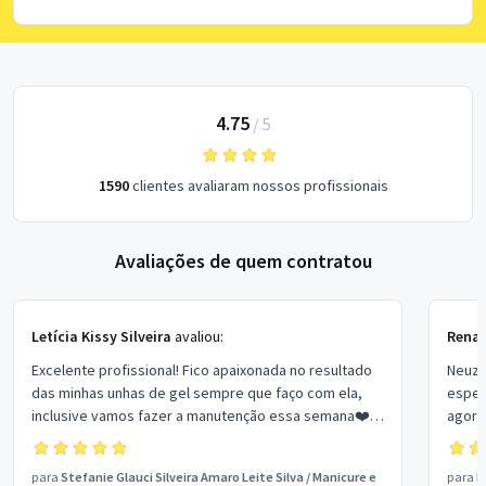
4.75
/
5
1590
clientes avaliaram nossos profissionais
Avaliações de quem contratou
Letícia Kissy Silveira
avaliou:
Renat
Excelente profissional! Fico apaixonada no resultado
Neuzi
das minhas unhas de gel sempre que faço com ela,
espec
inclusive vamos fazer a manutenção essa semana❤️
agora
🥰
cuida
uma ve
para
Stefanie Glauci Silveira Amaro Leite Silva
/
Manicure e
para
N
com u