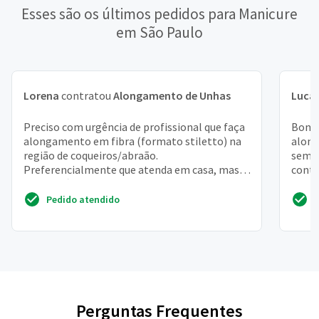
Esses são os últimos pedidos para Manicure
em São Paulo
Lorena
contratou
Alongamento de Unhas
Luca
Preciso com urgência de profissional que faça
Bom d
alongamento em fibra (formato stiletto) na
along
região de coqueiros/abraão.
seman
Preferencialmente que atenda em casa, mas
contr
se for próximo posso me desl...
de un
Pedido atendido
Perguntas Frequentes