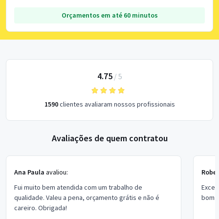
Orçamentos em até 60 minutos
4.75
/
5
1590
clientes avaliaram nossos profissionais
Avaliações de quem contratou
Ana Paula
avaliou:
Rober
Fui muito bem atendida com um trabalho de
Excel
qualidade. Valeu a pena, orçamento grátis e não é
bom p
careiro. Obrigada!