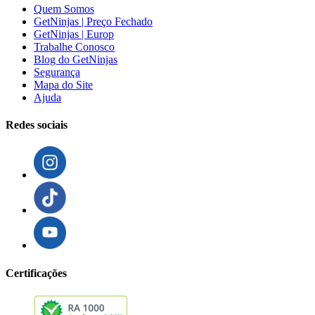
Quem Somos
GetNinjas | Preço Fechado
GetNinjas | Europ
Trabalhe Conosco
Blog do GetNinjas
Segurança
Mapa do Site
Ajuda
Redes sociais
Certificações