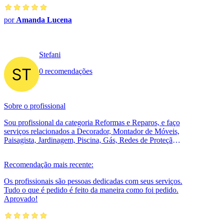
por
Amanda Lucena
Stefani
0 recomendações
Sobre o profissional
Sou profissional da categoria Reformas e Reparos, e faço
serviços relacionados a Decorador, Montador de Móveis,
Paisagista, Jardinagem, Piscina, Gás, Redes de Proteção,
Coifas e Exaustore...
Recomendação mais recente:
Os profissionais são pessoas dedicadas com seus serviços.
Tudo o que é pedido é feito da maneira como foi pedido.
Aprovado!