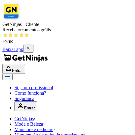
GetNinjas - Cliente
Receba orçamentos grátis
+30K
Baixar app
Entrar
Seja um profissional
Como funciona?
Segurança
Entrar
GetNinjas
›
Moda e Beleza
›
Manicure e pedicure
›
Manutenção de unha de porcelana na...