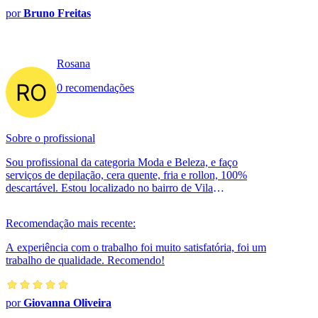
por
Bruno Freitas
Rosana
0 recomendações
Sobre o profissional
Sou profissional da categoria Moda e Beleza, e faço
serviços de depilação, cera quente, fria e rollon, 100%
descartável. Estou localizado no bairro de Vila
Albertina(zona norte) em São P...
Recomendação mais recente:
A experiência com o trabalho foi muito satisfatória, foi um
trabalho de qualidade. Recomendo!
por
Giovanna Oliveira