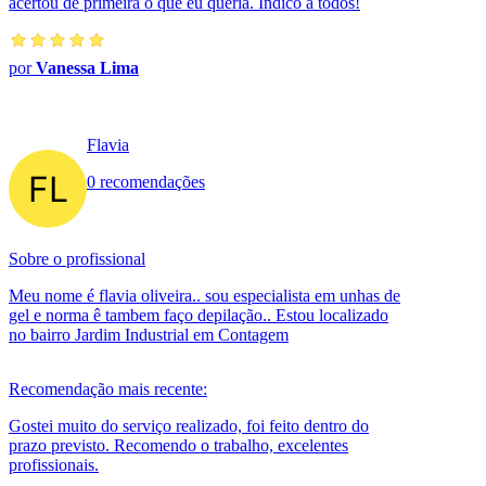
acertou de primeira o que eu queria. Indico a todos!
por
Vanessa Lima
Flavia
0 recomendações
Sobre o profissional
Meu nome é flavia oliveira.. sou especialista em unhas de
gel e norma ê tambem faço depilação.. Estou localizado
no bairro Jardim Industrial em Contagem
Recomendação mais recente:
Gostei muito do serviço realizado, foi feito dentro do
prazo previsto. Recomendo o trabalho, excelentes
profissionais.