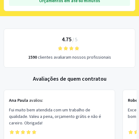
Orçamentos em até 60 minutos
4.75
/
5
1590
clientes avaliaram nossos profissionais
Avaliações de quem contratou
Ana Paula
avaliou:
Rober
Fui muito bem atendida com um trabalho de
Excel
qualidade. Valeu a pena, orçamento grátis e não é
bom p
careiro. Obrigada!