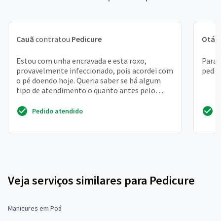
Cauã
contratou
Pedicure
Otáv
Estou com unha encravada e esta roxo,
Para 
provavelmente infeccionado, pois acordei com
pedic
o pé doendo hoje. Queria saber se há algum
tipo de atendimento o quanto antes pelo
recreio do bandeirant...
Pedido atendido
Veja serviços similares para Pedicure
Manicures em Poá