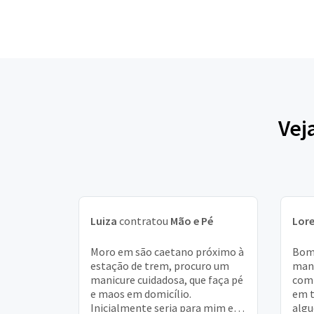
Vej
Luiza
contratou
Mão e Pé
Lor
Moro em são caetano próximo à
Bom 
estação de trem, procuro um
mani
manicure cuidadosa, que faça pé
comi
e maos em domicílio.
em t
Inicialmente seria para mim e
algu