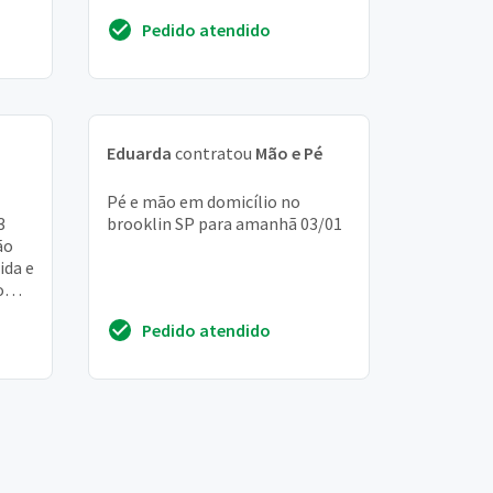
o lar de idosos ciente de todas as
Pedido atendido
precauções e cui...
Eduarda
contratou
Mão e Pé
Pé e mão em domicílio no
3
brooklin SP para amanhã 03/01
ão
ida e
o
tal
Pedido atendido