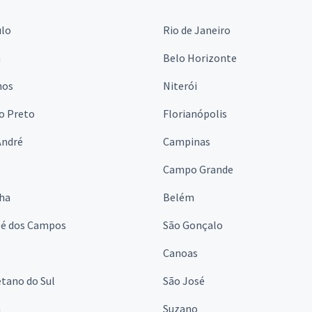
ulo
Rio de Janeiro
a
Belo Horizonte
hos
Niterói
o Preto
Florianópolis
André
Campinas
s
Campo Grande
lha
Belém
sé dos Campos
São Gonçalo
Canoas
tano do Sul
São José
á
Suzano