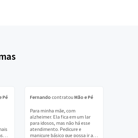
lmas
e Pé
Fernando
contratou
Mão e Pé
Para minha mãe, com
alzheimer. Ela fica em um lar
para idosos, mas não há esse
mais
atendimento. Pedicure e
as
manicure básico que possa ir até