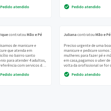
almente faço mais a mão,
com horário marcado
Pedido atendido
Pedido atendido
aço com menos fr...
rique
contratou
Mão e Pé
Juliana
contratou
Mão e Pé
isamos de manicure e
Preciso urgente de uma boa
cure que atenda em
manicure e pedicure somos 
cílio no bairro santo
mulheres para fazer pé e m
nio para atender 4 adultos,
em casa,pagamos o uber de 
referência com serviços de
volta da profissional se for 
atação das mãos e
caso e mais um brinde de na
Pedido atendido
Pedido atendido
liação dos pés
alem do p...