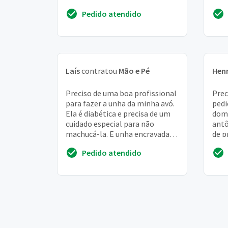
talvez a minha esposa em um
norm
Pedido atendido
segundo momento
pé f
Laís
contratou
Mão e Pé
Hen
Preciso de uma boa profissional
Prec
para fazer a unha da minha avó.
pedi
Ela é diabética e precisa de um
domi
cuidado especial para não
antô
machucá-la. E unha encravada
de p
tambem
hidr
Pedido atendido
esfo