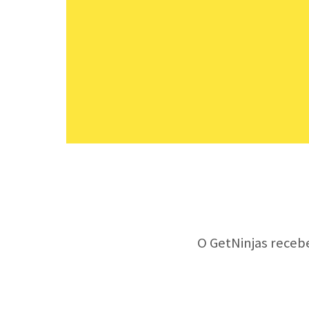
O GetNinjas receb