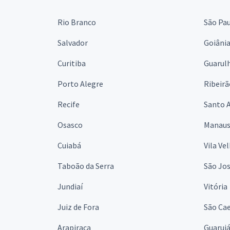
Rio Branco
São Pa
Salvador
Goiâni
Curitiba
Guarul
Porto Alegre
Ribeirã
Recife
Santo 
Osasco
Manau
Cuiabá
Vila Ve
Taboão da Serra
São Jo
Jundiaí
Vitória
Juiz de Fora
São Cae
Arapiraca
Guaruj