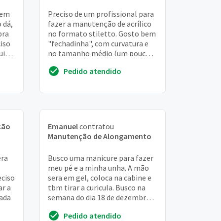
 em
Preciso de um profissional para
 dá,
fazer a manutenção de acrílico
pra
no formato stiletto. Gosto bem
iso
"fechadinha", com curvatura e
uito
no tamanho médio (um pouco
mais curtinha do que está
Pedido atendido
agora). Go...
ção
Emanuel
contratou
Manutenção de Alongamento
era
Busco uma manicure para fazer
meu pé e a minha unha. A mão
eciso
sera em gel, coloca na cabine e
ar a
tbm tirar a curicula. Busco na
gada
semana do dia 18 de dezembro.
Moro na rua carlos gomes,
Pedido atendido
bairro sa...