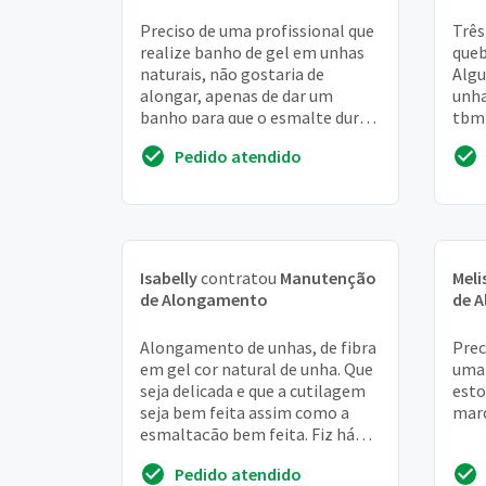
Preciso de uma profissional que
Três
realize banho de gel em unhas
queb
naturais, não gostaria de
Algu
alongar, apenas de dar um
unha
banho para que o esmalte dure e
tbm 
evite de quebrar
man
Pedido atendido
Isabelly
contratou
Manutenção
Meli
de Alongamento
de 
Alongamento de unhas, de fibra
Prec
em gel cor natural de unha. Que
uma
seja delicada e que a cutilagem
esto
seja bem feita assim como a
marc
esmaltação bem feita. Fiz há
um mês e foi mal feita. Espero
Pedido atendido
enco...