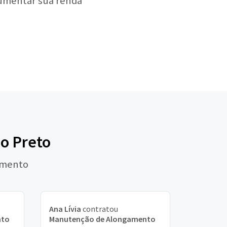
aumentar sua renda
ão Preto
amento
Ana Lívia
contratou
nto
Manutenção de Alongamento