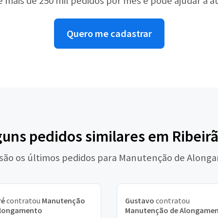
e mais de 250 mil pedidos por mês e pode ajudar a 
Quero me cadastrar
guns pedidos similares em Ribeir
 são os últimos pedidos para Manutenção de Along
ré
contratou
Manutenção
Gustavo
contratou
Alongamento
Manutenção de Alongame