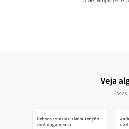
O GetNinjas receb
Veja al
Esses
Rebeca
contratou
Manutenção
And
de Alongamento
de 