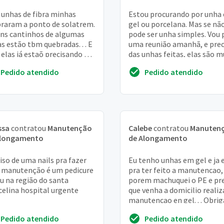
 unhas de fibra minhas
Estou procurando por unha
raram a ponto de solatrem.
gel ou porcelana. Mas se não
ns cantinhos de algumas
pode ser unha simples. Vou 
s estão tbm quebradas. . . E
uma reunião amanhã, e prec
elas já estaõ precisando da
das unhas feitas, elas são m
utenção
curtas
Pedido atendido
Pedido atendido
ssa
contratou
Manutenção
Calebe
contratou
Manuten
Alongamento
de Alongamento
iso de uma nails pra fazer
Eu tenho unhas em gel e ja 
 manutenção é um pedicure
pra ter feito a manutencao,
u na região do santa
porem machuquei o PE e pr
elina hospital urgente
que venha a domicilio realiz
manutencao en gel. . . Obri
Pedido atendido
Pedido atendido