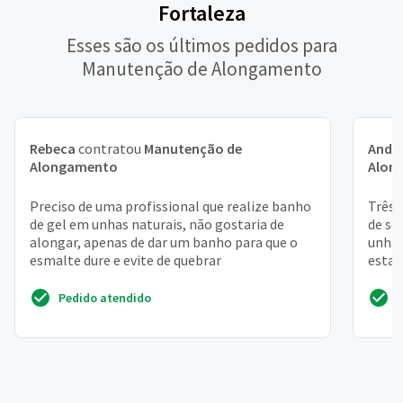
Fortaleza
Esses são os últimos pedidos para
Manutenção de Alongamento
Rebeca
contratou
Manutenção de
Andr
Alongamento
Alon
Preciso de uma profissional que realize banho
Três 
de gel em unhas naturais, não gostaria de
de so
alongar, apenas de dar um banho para que o
unhas
esmalte dure e evite de quebrar
estaõ
Pedido atendido