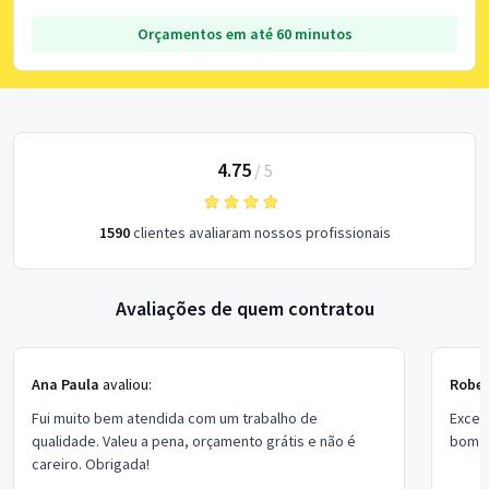
Orçamentos em até 60 minutos
4.75
/
5
1590
clientes avaliaram nossos profissionais
Avaliações de quem contratou
Ana Paula
avaliou:
Rober
Fui muito bem atendida com um trabalho de
Excel
qualidade. Valeu a pena, orçamento grátis e não é
bom p
careiro. Obrigada!