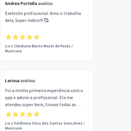
Andrea Portella
avaliou:
Exelente profissional. Amo o trabalho
dela. Super indico!!! 🥰
para
Cleidiane Bento Mozer de Paula
/
Manicure
Larissa
avaliou:
Foi a minha primeira experiência com o
app e adorei a profissional. Ela me
atendeu super bem, trouxe todas as
coisas além do bate papo que foi bem
gostoso e divertido. Com certeza irei
para
Valdineia Silva dos Santos Goncalves
/
contratar novamente e indico de olhos
Manicure