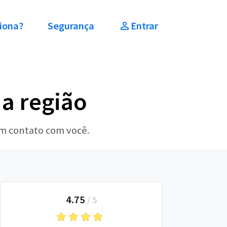
iona?
Segurança
Entrar
a região
em contato com você.
4.75
/
5