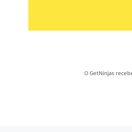
O GetNinjas receb