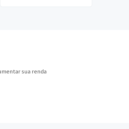
fechados à quem precisar.
aumentar sua renda