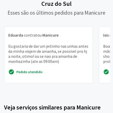
Cruz do Sul
Esses são os últimos pedidos para Manicure
Eduarda
contratou
Manicure
Isis
c
Eu gostaria de dar um jeitinho nas unhas antes
Boa t
da minha viajem de amanha, se possivel pra hj
mão e
a noite, otimo! ou se nao pra amanha de
shopp
manhazinha (ate as 09:00am)
profi
os in
Pedido atendido
Veja serviços similares para Manicure