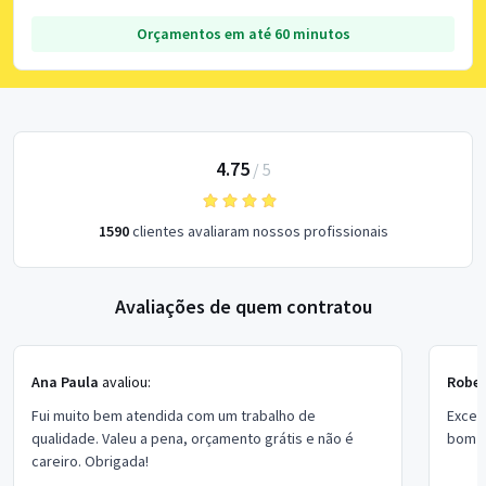
Orçamentos em até 60 minutos
4.75
/
5
1590
clientes avaliaram nossos profissionais
Avaliações de quem contratou
Ana Paula
avaliou:
Rober
Fui muito bem atendida com um trabalho de
Excel
qualidade. Valeu a pena, orçamento grátis e não é
bom p
careiro. Obrigada!