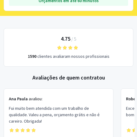
Orçamentos em até 60 minutos
4.75
/
5
1590
clientes avaliaram nossos profissionais
Avaliações de quem contratou
Ana Paula
avaliou:
Rober
Fui muito bem atendida com um trabalho de
Excel
qualidade. Valeu a pena, orçamento grátis e não é
bom p
careiro. Obrigada!