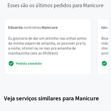
Esses são os últimos pedidos para Manicure
Eduarda
contratou
Manicure
Isis
c
Eu gostaria de dar um jeitinho nas unhas antes
Boa t
da minha viajem de amanha, se possivel pra hj
mão e
a noite, otimo! ou se nao pra amanha de
shopp
manhazinha (ate as 09:00am)
profi
os in
Pedido atendido
Veja serviços similares para Manicure